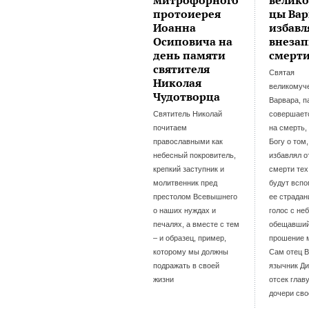
митрофорного
велик
протоиерея
цы Ва
Иоанна
избавл
Осиповича на
внеза
день памяти
смерт
святителя
Святая
Николая
великомуч
Чудотворца
Варвара, п
Святитель Николай
совершаетс
почитаем
на смерть,
православными как
Богу о том
небесный покровитель,
избавлял о
крепкий заступник и
смерти тех
молитвенник пред
будут вспо
престолом Всевышнего
ее страдан
о наших нуждах и
голос с неб
печалях, а вместе с тем
обещавший
– и образец, пример,
прошение 
которому мы должны
Сам отец 
подражать в своей
язычник Д
жизни
отсек глав
дочери сво