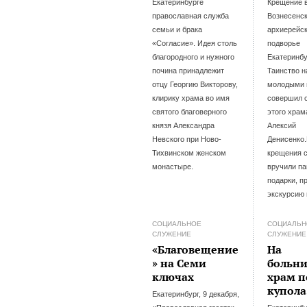
Екатеринбурге
Крещение 
православная служба
Вознесенс
семьи и брака
архиерейс
«Согласие». Идея столь
подворье
благородного и нужного
Екатеринбу
почина принадлежит
Таинство н
отцу Георгию Викторову,
молодыми 
клирику храма во имя
совершил 
святого благоверного
этого храм
князя Александра
Алексий
Невского при Ново-
Денисенко
Тихвинском женском
крещения 
монастыре.
вручили п
подарки, п
экскурсию
СОЦИАЛЬНОЕ
СОЦИАЛЬН
СЛУЖЕНИЕ
СЛУЖЕНИЕ
«Благовещение
На
» на Семи
больн
ключах
храм п
купола
Екатеринбург, 9 декабря,