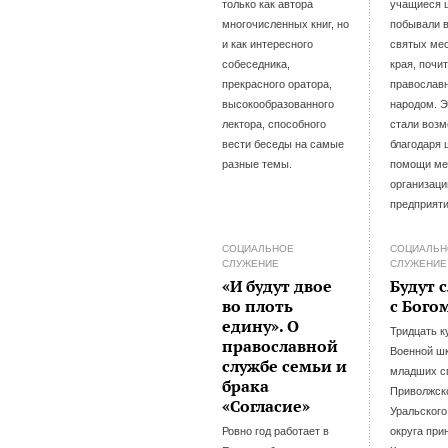
только как автора
учащиеся 
многочисленных книг, но
побывали 
и как интересного
святых ме
собеседника,
края, почи
прекрасного оратора,
православ
высокообразованного
народом. Э
лектора, способного
стали воз
вести беседы на самые
благодаря
разные темы.
помощи ме
организаци
предприяти
СОЦИАЛЬНОЕ
СОЦИАЛЬН
СЛУЖЕНИЕ
СЛУЖЕНИЕ
«И будут двое
Будут 
во плоть
с Бого
едину». О
Тридцать к
православной
Военной ш
службе семьи и
младших с
брака
Приволжск
«Согласие»
Уральского
Ровно год работает в
округа при