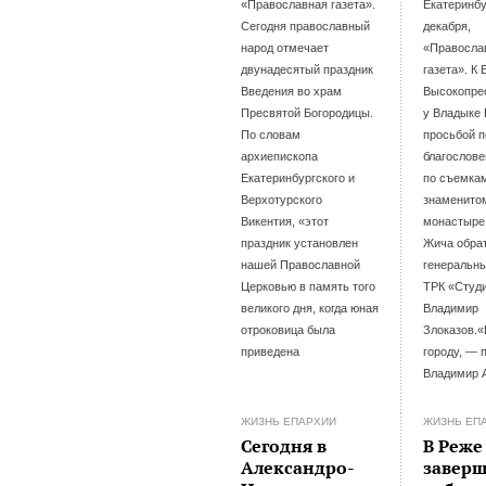
«Православная газета».
Екатеринбу
Сегодня православный
декабря,
народ отмечает
«Правосла
двунадесятый праздник
газета». К 
Введения во храм
Высокопре
Пресвятой Богородицы.
у Владыке 
По словам
просьбой п
архиепископа
благослове
Екатеринбургского и
по съемка
Верхотурского
знаменито
Викентия, «этот
монастыре 
праздник установлен
Жича обра
нашей Православной
генеральны
Церковью в память того
ТРК «Студ
великого дня, когда юная
Владимир
отроковица была
Злоказов.
приведена
городу, — 
Владимир 
ЖИЗНЬ ЕПАРХИИ
ЖИЗНЬ ЕП
Сегодня в
В Реже
Александро-
завер