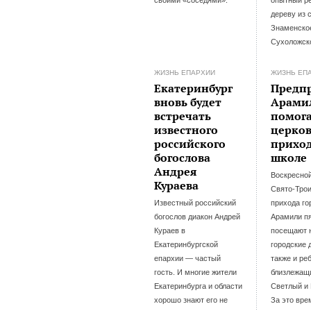
дереву из 
Знаменско
Сухоложско
ЖИЗНЬ ЕПАРХИИ
ЖИЗНЬ ЕП
Екатеринбург
Предп
вновь будет
Арами
встречать
помог
известного
церко
российского
прихо
богослова
школе
Андрея
Воскресно
Кураева
Свято-Трои
Известный российский
прихода го
богослов диакон Андрей
Арамили пя
Кураев в
посещают 
Екатеринбургской
городские 
епархии — частый
также и ре
гость. И многие жители
близлежащ
Екатеринбурга и области
Светлый и
хорошо знают его не
За это вре