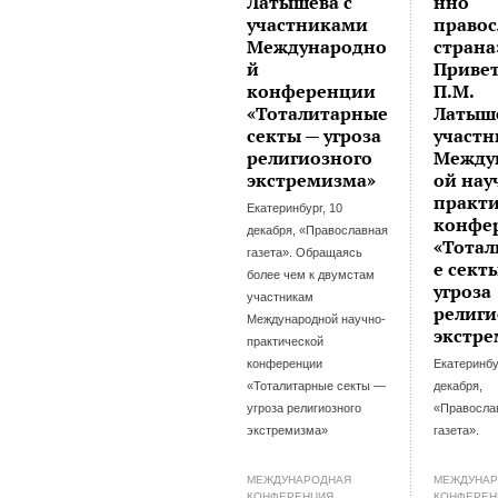
Латышева с
нно
участниками
правос
Международно
страна
й
Приве
конференции
П.М.
«Тоталитарные
Латыш
секты — угроза
участ
религиозного
Между
экстремизма»
ой нау
практ
Екатеринбург, 10
конфе
декабря, «Православная
«Тота
газета». Обращаясь
е сект
более чем к двумстам
угроза
участникам
религи
Международной научно-
экстр
практической
конференции
Екатеринбу
«Тоталитарные секты —
декабря,
угроза религиозного
«Правосла
экстремизма»
газета».
МЕЖДУНАРОДНАЯ
МЕЖДУНА
КОНФЕРЕНЦИЯ
КОНФЕРЕН