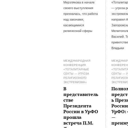
Мерзлякова в начале
«Тоталита
своего выступления
— угроза р
призналась, что работа
экстремиз
над законами,
направил 
касающимися
Запорожск
религиозной сферы
Мелитопол
Василий. Т
приветстве
Владыки
МЕЖДУНАРОДНАЯ
МЕЖДУНА
КОНФЕРЕНЦИЯ
КОНФЕРЕН
«ТОТАЛИТАРНЫЕ
«ТОТАЛИТ
СЕКТЫ — УГРОЗА
СЕКТЫ — 
РЕЛИГИОЗНОГО
РЕЛИГИОЗ
ЭКСТРЕМИЗМА»
ЭКСТРЕМИ
В
Полно
представитель
предст
стве
ь През
Президента
России
России в УрФО
УрФО: 
прошла
—
встреча П.М.
преим