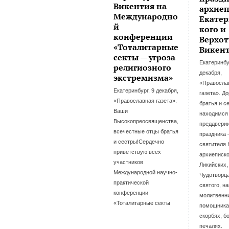
Викентия на
архие
Международно
Екатер
й
кого и
конференции
Верхот
«Тоталитарные
Викен
секты — угроза
Екатеринбу
религиозного
декабря,
экстремизма»
«Правосла
Екатеринбург, 9 декабря,
газета». Д
«Православная газета».
братья и 
Ваши
находимся
Высокопреосвященства,
преддверии
всечестные отцы братья
праздника
и сестры!Сердечно
святителя 
приветствую всех
архиеписк
участников
Ликийских,
Международной научно-
Чудотворца
практической
святого, н
конференции
молитвенни
«Тоталитарные секты
помощника
скорбях, б
печалях.