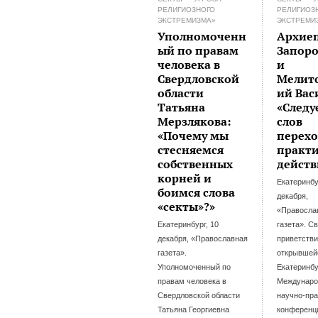
РЕЛИГИОЗНОГО
РЕЛИГИОЗ
ЭКСТРЕМИЗМА»
ЭКСТРЕМИ
Уполномоченн
Архие
ый по правам
Запор
человека в
и
Свердловской
Мелит
области
ий Вас
Татьяна
«Следу
Мерзлякова:
слов
«Почему мы
перехо
стесняемся
практ
собственных
дейст
корней и
Екатеринбу
боимся слова
декабря,
«секты»?»
«Правосла
Екатеринбург, 10
газета». С
декабря, «Православная
приветств
газета».
открывшей
Уполномоченный по
Екатеринбу
правам человека в
Междунаро
Свердловской области
научно-пра
Татьяна Георгиевна
конференц