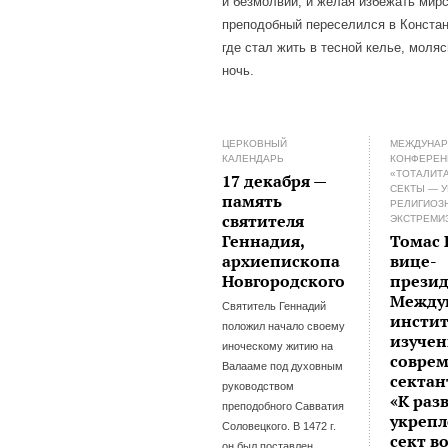
и безмолвии, и желая избежать мир
преподобный переселился в Констан
где стал жить в тесной келье, моляс
ночь.
ЦЕРКОВНЫЙ
МЕЖДУНА
КАЛЕНДАРЬ
КОНФЕРЕН
«ТОТАЛИТ
17 декабря —
СЕКТЫ — 
память
РЕЛИГИОЗ
святителя
ЭКСТРЕМИ
Геннадия,
Томас 
архиепископа
вице-
Новгородского
прези
Между
Святитель Геннадий
инстит
положил начало своему
изуче
иноческому житию на
соврем
Валааме под духовным
сектан
руководством
«К раз
преподобного Савватия
укреп
Соловецкого. В 1472 г.
сект в
он был поставлен