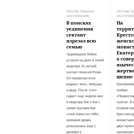
ПРОТИВ ТЕМНОГО
ПРОТИВ Т
НАСТУПЛЕНИЯ
НАСТУПЛЕ
В поисках
На
уединения
терри
сектант
Кресто
изрезал всю
женск
семью
монас
Екатер
Чудовищную бойню
а сове
устроил на днях в своей
язычес
квартире 31-летний
жертв
сектант Алексей Розин.
шение
Он перерезал всех
родных: мать, бабушку
Екатеринбу
и деда. После этого
ноября,
садист еще неделю жил
«Правосла
в квартире бок о бок с
газета». В
тремя трупами.Как
вторник ра
стало известно «МК»,
Крестовоз
кровавая драма
монастыря
разыгралась еще 1
двух мужчи
декабря в
проникших 