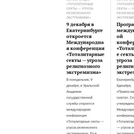
«ТОТАЛИТАРНЫЕ
«ТОТАЛИТ
СЕКТЫ — УГРОЗА
СЕКТЫ — 
РЕЛИГИОЗНОГО
РЕЛИГИОЗ
ЭКСТРЕМИЗМА»
ЭКСТРЕМИ
9 декабря в
Прогр
Екатеринбурге
между
откроется
ой
Международна
конфе
я конференция
«Тота
«Тоталитарные
е сект
секты — угроза
угроза
религиозного
религи
экстремизма»
экстр
В понедельник, 9
Екатеринбу
декабря, в Уральской
6декабря,
Академии
«Правосла
государственной
газета». С
службы откроется
утвержден
международная
Междунаро
конференция
конференц
«Тоталитарные секты —
«Тоталита
угроза религиозного
— угроза р
экстремизма». Ее в
экстремизм