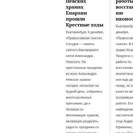
Невских
работы
храмах
восста
Епархии
ию
прошли
иконос
Крестные ходы
Екатеринбу
Екатеринбург, 6 декабря,
декабря,
«Православная газета».
«Правосла
Сегодня — память
газета». В
святого благоверного
храме Иоа
князя Александра
Предтечи 
Невского. На
работы по
престольные праздники
восстанов
во всех Александро-
иконостаса
Невских храмах
они еще дв
сегодня, несмотря на
назад, за 
будний день, собрались
ушел из жи
многочисленные
положивши
прихожане, да и
работе. Ег
батюшек из
наблюдени
близлежащих храмов,
настоятеля
желающие разделить
отца Андре
радость праздника со
Ефименко,
своими «соседями».
опытный ре