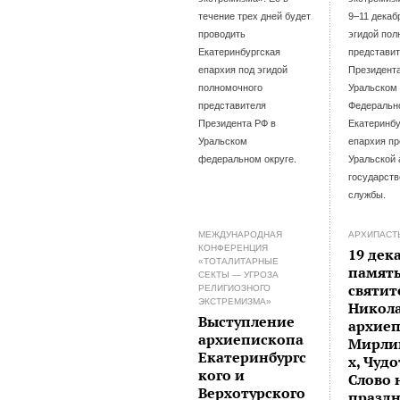
течение трех дней будет
9–11 декаб
проводить
эгидой пол
Екатеринбургская
представи
епархия под эгидой
Президент
полномочного
Уральском
представителя
Федеральн
Президента РФ в
Екатеринбу
Уральском
епархия пр
федеральном округе.
Уральской
государст
службы.
МЕЖДУНАРОДНАЯ
АРХИПАСТ
КОНФЕРЕНЦИЯ
19 дек
«ТОТАЛИТАРНЫЕ
памят
СЕКТЫ — УГРОЗА
святит
РЕЛИГИОЗНОГО
ЭКСТРЕМИЗМА»
Никола
Выступление
архие
архиепископа
Мирли
Екатеринбургс
х, Чуд
кого и
Слово 
Верхотурского
празд