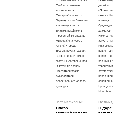
«Православная газета».
Екатеринбу
По благословению
декабря,
архиепископа
«Правосла
Екатеринбургского и
газета». К
Верхотурского Викентия
прихода
в приходе в честь
Среднеура
Владимирской иконы
храма Свя
Пресвятой Богородицы
Николая Чу
микрорайона «Семь
августа н
ключей» города
года окор
Екатеринбурга на днях
пациентов 
вышел первый номер
психиатри
газеты «Благовещение».
больницы 
Выпуск, по словам
территори
настоятеля храма,
летом отк
руководителя
небольшой
епархиального Отдела
освященны
культуры
Преподобн
Многоболез
ЦВЕТНИК ДУХОВНЫЙ
ЦВЕТНИК 
Слово
О даре