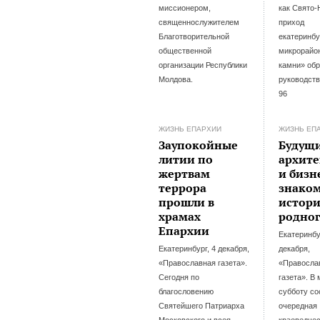
миссионером,
как Свято-
священнослужителем
приход
Благотворительной
екатеринбу
общественной
микрорайо
организации Республики
камни» об
Молдова.
руководст
96
ЖИЗНЬ ЕПАРХИИ
ЖИЗНЬ ЕП
Заупокойные
Будущ
литии по
архит
жертвам
и биз
террора
знаком
прошли в
истор
храмах
родног
Епархии
Екатеринбу
Екатеринбург, 4 декабря,
декабря,
«Православная газета».
«Правосла
Сегодня по
газета». В
благословению
субботу со
Святейшего Патриарха
очередная