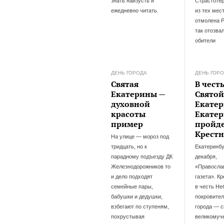
знать наизусть и
Страстотер
ежедневно читать.
из тех мест
отмолена 
так отозва
обители
ДЕНЬ ГОРОДА
ДЕНЬ ГОР
Святая
В чест
Екатерины —
Свято
духовной
Екате
красоты
Екатер
пример
пройд
Крестн
На улице — мороз под
тридцать, но к
Екатеринбу
парадному подъезду ДК
декабря,
Железнодорожников то
«Правосла
и дело подходят
газета». К
семейные пары,
в честь Не
бабушки и дедушки,
покровите
взбегают по ступеням,
города — с
похрустывая
великомуч