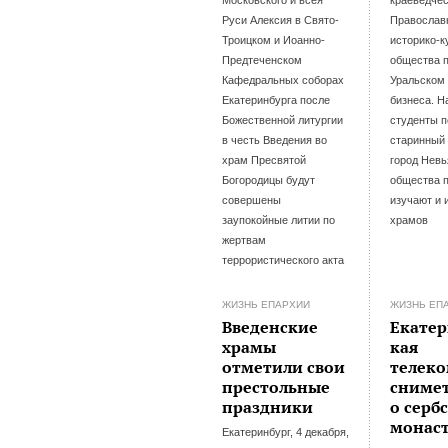
Московского и всея
краеведчес
Руси Алексия в Свято-
Православ
Троицком и Иоанно-
историко-к
Предтеченском
общества 
Кафедральных соборах
Уральском 
Екатеринбурга после
бизнеса. Н
Божественной литургии
студенты п
в честь Введения во
старинный
храм Пресвятой
город Невь
Богородицы будут
общества 
совершены
изучают и 
заупокойные литии по
храмов
жертвам
террористического акта
ЖИЗНЬ ЕПАРХИИ
ЖИЗНЬ ЕП
Введенские
Екатер
храмы
кая
отметили свои
телек
престольные
сниме
праздники
о серб
монас
Екатеринбург, 4 декабря,