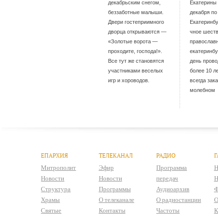
декабрьским снегом,
Екатерины 
беззаботные малыши.
декабря по
Двери гостеприимного
Екатеринбу
дворца открываются —
чное шест
«Золотые ворота —
православ
проходите, господа!».
екатеринбу
Все тут же становятся
день прово
участниками веселых
более 10 ле
игр и хороводов.
всегда зак
молебном
ЕПАРХИЯ
ТЕЛЕКАНАЛ
РАДИО
Г
Митрополит
Эфир
Программа
Н
Новости
Новости
передач
Н
Структура
Программы
Аудиоархив
Ф
Храмы
О телеканале
О радиостанции
О
Святые
Контакты
Частоты
К