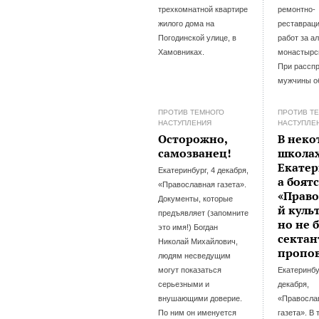
трехкомнатной квартире
ремонтно-
жилого дома на
реставрац
Погодинской улице, в
работ за а
Хамовниках.
монастырс
При рассп
мужчины о
ПРОТИВ ТЕМНОГО
ПРОТИВ Т
НАСТУПЛЕНИЯ
НАСТУПЛЕ
Осторожно,
В неко
самозванец!
школа
Екатер
Екатеринбург, 4 декабря,
а боят
«Православная газета».
«Право
Документы, которые
й куль
предъявляет (запомните
но не 
это имя!) Богдан
сектан
Николай Михайлович,
пропо
людям несведущим
могут показаться
Екатеринбу
серьезными и
декабря,
внушающими доверие.
«Правосла
По ним он именуется
газета». В 