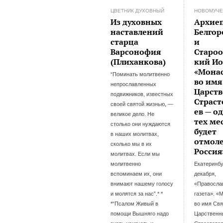
ЦВЕТНИК ДУХОВНЫЙ
НОВОМУЧЕ
Из духовных
Архие
наставлений
Белгор
старца
и
Варсонофия
Староо
(Плиханкова)
кий Ио
«Мона
“Поминать молитвенно
во имя
непрославленных
Царст
подвижников, известных
Страст
своей святой жизнью, —
ев — о
великое дело. Не
тех мес
столько они нуждаются
будет
в наших молитвах,
отмол
сколько мы в их
Россия
молитвах. Если мы
молитвенно
Екатеринбу
вспоминаем их, они
декабря,
внимают нашему голосу
«Правосла
и молятся за нас”.* *
газета». «
*“Псалом Живый в
во имя Св
помощи Вышняго надо
Царственн