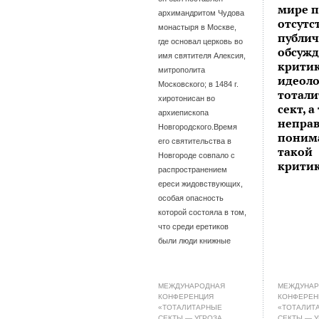
мире 
архимандритом Чудова
отсутс
монастыря в Москве,
публич
где основал церковь во
обсужд
имя святителя Алексия,
крити
митрополита
идеол
Московского; в 1484 г.
тотали
хиротонисан во
сект, а
архиепископа
непра
Новгородского.Время
поним
его святительства в
такой
Новгороде совпало с
крити
распространением
ереси жидовствующих,
особая опасность
которой состояла в том,
что среди еретиков
были люди книжные
МЕЖДУНАРОДНАЯ
МЕЖДУНА
КОНФЕРЕНЦИЯ
КОНФЕРЕН
«ТОТАЛИТАРНЫЕ
«ТОТАЛИТ
СЕКТЫ — УГРОЗА
СЕКТЫ — 