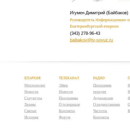
Игумен Димитрий (Байбаков)
Руководитель Информационно-из
Екатеринбургской епархии
(343) 278-96-43
baibakov@tv-soyuz.ru
ЕПАРХИЯ
ТЕЛЕКАНАЛ
РАДИО
Г
Митрополит
Эфир
Программа
Н
Новости
Новости
передач
Н
Структура
Программы
Аудиоархив
Ф
Храмы
О телеканале
О радиостанции
О
Святые
Контакты
Частоты
К
История
Форум
Контакты