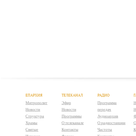
ЕПАРХИЯ
ТЕЛЕКАНАЛ
РАДИО
Г
Митрополит
Эфир
Программа
Н
Новости
Новости
передач
Н
Структура
Программы
Аудиоархив
Ф
Храмы
О телеканале
О радиостанции
О
Святые
Контакты
Частоты
К