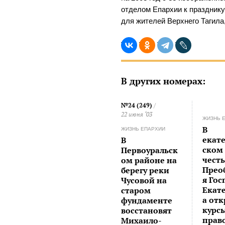
отделом Епархии к празднику
для жителей Верхнего Тагила,
В других номерах:
№24 (249)
/
22 июня ‘03
ЖИЗНЬ 
В
ЖИЗНЬ ЕПАРХИИ
екат
В
ском
Первоуральск
чест
ом районе на
Прео
берегу реки
я Гос
Чусовой на
Екат
старом
а от
фундаменте
курс
восстановят
прав
Михаило-