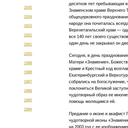
десятков лет пребывающая в
2005
Знаменском храме Верхнего 
общецерковного празднования
2004
народе она почиталась всегда
2003
Верхнетагильский храм — оди
2002
все 140 лет своего существо
один день не закрывал он дв
2001
2000
Сегодня, в день праздновани
Матери «Знамение», Божеств
1999
храме и Крестный ход возгла
1998
Екатеринбургский и Верхотур
собрались на богослужение, 
1997
поклониться Великой заступн
1996
чудотворный образ ее многие
1995
помощь молящимся ей.
1994
Предание о иконе и акафист 
чудотворной иконы «Знамение
на 2003 год с ее изображен