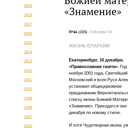
Божией мате
2019
«Знамение»
2018
2017
№46 (223)
/ 8 декабря ‘02
2016
2015
ЖИЗНЬ ЕПАРХИИ
2014
Екатеринбург, 10 декабря,
2013
«Православная газета».
Год 
2012
ноября 2001 года, Святейший
Московский и всея Руси Алекс
2011
установил общецерковное
2010
празднование Верхнетагильс
2009
списку иконы Божией Матери
«Знамение». Приходится оно 
2008
декабря по новому стилю.
2007
И хотя Чудотворная икона, у
2006