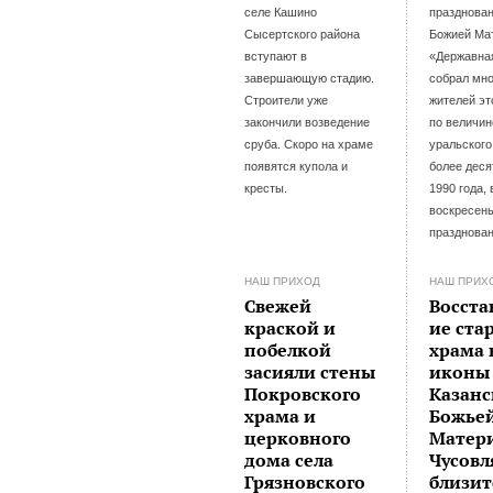
селе Кашино
празднован
Сысертского района
Божией Ма
вступают в
«Державна
завершающую стадию.
собрал мно
Строители уже
жителей эт
закончили возведение
по величин
сруба. Скоро на храме
уральского
появятся купола и
более десят
кресты.
1990 года,
воскресень
празднован
НАШ ПРИХОД
НАШ ПРИХ
Свежей
Восста
краской и
ие ста
побелкой
храма 
засияли стены
иконы
Покровского
Казан
храма и
Божье
церковного
Матери
дома села
Чусов
Грязновского
близит