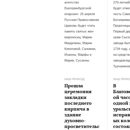
агентство
270-летний
Екатеринбургской
будет отме
епархии». 25 апреля
честь Сим
Русская Православная
Богоприим
Церковь будет чтить
Пророчицы
память святых жен-
Первый де
мироносиц: Марии
храм Сысе
Магдалины, Марии
завода был
Клеоповой, Саломии,
1734 году, 
Иоанны, Марфы и
на средств
Марии, Сусанны.
заводовла
Турчанино
НАШ ПРИХОД
НАШ ПРИХ
Прошла
В
церемония
Благо
закладки
ой час
последнего
одной 
кирпича в
уральс
здание
испра
духовно-
ых ко
просветительс
состоя