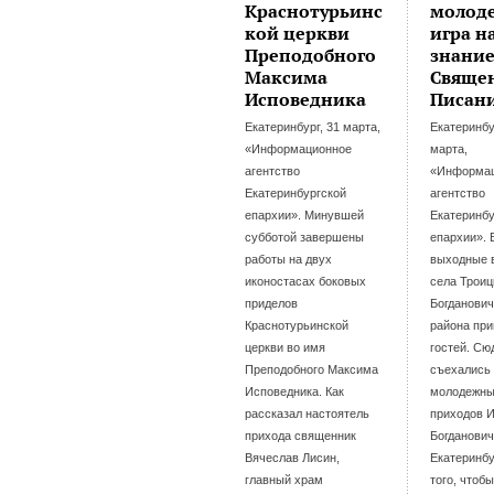
Краснотурьинс
молод
кой церкви
игра н
Преподобного
знани
Максима
Свяще
Исповедника
Писан
Екатеринбург, 31 марта,
Екатеринбу
«Информационное
марта,
агентство
«Информа
Екатеринбургской
агентство
епархии». Минувшей
Екатеринбу
субботой завершены
епархии».
работы на двух
выходные 
иконостасах боковых
села Троиц
приделов
Богданович
Краснотурьинской
района пр
церкви во имя
гостей. Сю
Преподобного Максима
съехались
Исповедника. Как
молодежны
рассказал настоятель
приходов И
прихода священник
Богданович
Вячеслав Лисин,
Екатеринбу
главный храм
того, чтоб