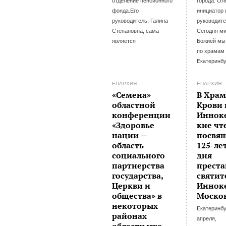
отделение пенсионного
города. Ол
фонда.Его
инициатор 
руководитель, Галина
руководите
Степановна, сама
Сегодня м
является
Божией мы
по храмам
Екатеринбу
ЕПАРХИЯ
ЕПАРХИЯ
«Семена»
В Храм
областной
Крови
конференции
Иннок
«Здоровье
кие чт
нации —
посвя
область
125-ле
социального
дня
партнерства
преста
государства,
святит
Церкви и
Иннок
общества» в
Моско
некоторых
Екатеринбу
районах
апреля,
области уже