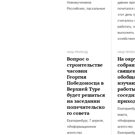
Новомучеников
давних вр
Российских, пасхальные
почитался 
этот день 
считалось 
работать, н
выполнять
хозяйствен
НАШ ПРИХОД
НАШ ПРИХ
Вопрос о
На ок
строительстве
собран
часовни
свяще
Георгия
обобщ
Победоносца в
изуча
Верхней Туре
работ
будет решаться
соседн
на заседании
прихо
попечительско
Екатеринбу
го совета
марта,
Екатеринбург, 7 апреля,
«Информа
«Информационное
агентство
агентство
Екатеринбу