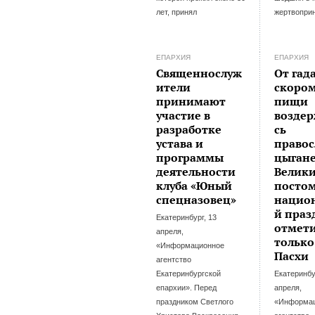
лет, принял
жертвопри
ЕПАРХИЯ
ЕПАРХИЯ
Священнослуж
От гад
ители
скоро
принимают
пищи
участие в
возде
разработке
сь
устава и
право
программы
цыган
деятельности
Велик
клуба «Юный
постом
спецназовец»
нацио
й праз
Екатеринбург, 13
отмет
апреля,
только
«Информационное
Пасхи
агентство
Екатеринбургской
Екатеринбу
епархии». Перед
апреля,
праздником Светлого
«Информа