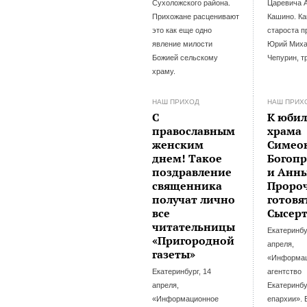
Сухоложского района.
Царевича 
Прихожане расценивают
Кашино. Ка
это как еще одно
староста п
явление милости
Юрий Миха
Божией сельскому
Чепурин, т
храму.
НАШ ПРИХОД
НАШ ПРИХ
С
К юби
православным
храма
женским
Симео
днем! Такое
Богоп
поздравление
и Анн
священника
Проро
получат лично
готовя
все
Сысер
читательницы
Екатеринбу
«Пригородной
апреля,
газеты»
«Информа
Екатеринбург, 14
агентство
апреля,
Екатеринбу
«Информационное
епархии». 