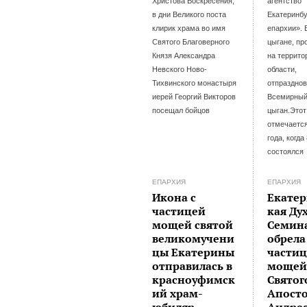
Христова Воскресения,
агентство
в дни Великого поста
Екатеринбу
клирик храма во имя
епархии». 
Святого Благоверного
цыгане, п
Князя Александра
на террито
Невского Ново-
области,
Тихвинского монастыря
отпраздно
иерей Георгий Викторов
Всемирный
посещал бойцов
цыган.Этот
отмечается
года, когда
состоялся
ЕПАРХИЯ
ЕПАРХИЯ
Икона с
Екатер
частицей
кая Ду
мощей святой
Семин
великомучени
обрела
цы Екатерины
частиц
отправилась в
моще
красноуфимск
Святог
ий храм-
Апост