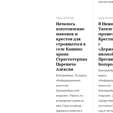
поучаствов
НАШ ПРИХОД
НАШ ПРИХ
Началось
В Ниж
изготовление
Тагиле
маковок и
проше
крестов для
Крестн
строящегося в
с
селе Кашино
«Держ
храма
иконо
Страстотерпца
Пресв
Царевича
Богор
Алексия
Екатеринбу
Екатеринбург, 26 марта,
марта,
«Информационное
«Информа
агентство
агентство
Екатеринбургской
Екатеринбу
епархии». Работы по
епархии». 
возведению храма во
городе Ниж
имя Страстотерпца
состоялся
Царевича Алексия в
ход в чест