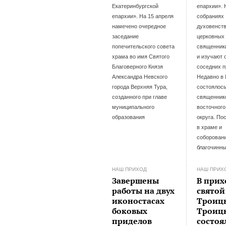
Екатеринбургской
епархии». 
епархии». На 15 апреля
собраниях
намечено очередное
духовенст
заседание
церковных 
попечительского совета
священник
храма во имя Святого
и изучают 
Благоверного Князя
соседних п
Александра Невского
Недавно в
города Верхняя Тура,
состоялос
созданного при главе
священник
муниципального
восточного
образования
округа. По
в храме и
соборовани
благочинн
НАШ ПРИХОД
НАШ ПРИХ
Завершены
В прих
работы на двух
святой
иконостасах
Троицы
боковых
Троиц
приделов
состоя