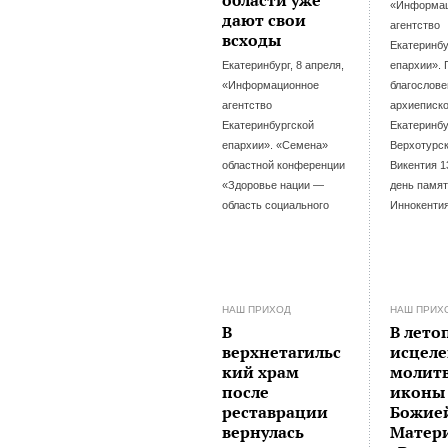
«Информа
дают свои
агентство
всходы
Екатеринбу
Екатеринбург, 8 апреля,
епархии». 
«Информационное
благослов
агентство
архиеписк
Екатеринбургской
Екатеринбу
епархии». «Семена»
Верхотурск
областной конференции
Викентия 1
«Здоровье нации —
день памят
область социального
Иннокентия
НАШ ПРИХОД
НАШ ПРИХ
В
В лето
верхнетагильс
исцеле
кий храм
молитв
после
иконы
реставрации
Божие
вернулась
Матер