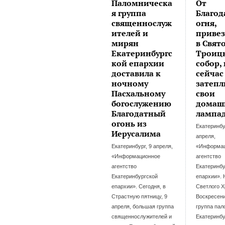
Паломническа
От
я группа
Благод
священнослуж
огня,
ителей и
приве
мирян
в Свят
Екатеринбургс
Троиц
кой епархии
собор, 
доставила к
сейча
ночному
затепл
Пасхальному
свои
богослужению
домаш
Благодатный
лампа
огонь из
Екатеринбу
Иерусалима
апреля,
Екатеринбург, 9 апреля,
«Информа
«Информационное
агентство
агентство
Екатеринбу
Екатеринбургской
епархии». 
епархии». Сегодня, в
Светлого Х
Страстную пятницу, 9
Воскресен
апреля, большая группа
группа пал
священнослужителей и
Екатеринбу