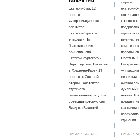
Викентий
Дорогие
Екатеринбург, 12
екатеринб
апреля,
гости наше
«Информационное
От всего с
агентство
поздравляю
Екатеринбургской
одним из 
епархии». По
величеств
благословению
христианс
архиепископа
празднико
Екатеринбургского и
Светлым Х
Верхотурского Викентия
Воскресен
в Храме-на-Крови 13
— праздни
апреля, в Светлый
жизни над 
вторник, состоится
символ са
«детская»
духовных ц
Божественная литургия,
чаяний. Им
совершит которую сам
праздничн
Владыка Викентий.
как никогд
необходим
единения
ПАСХА ХРИСТОВА
ПАСХА ХР