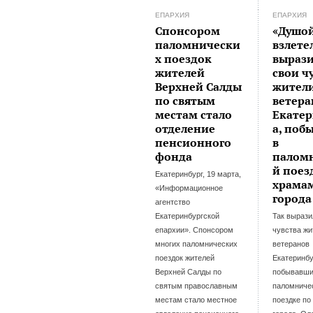
ЕПАРХИЯ
ЕПАРХИЯ
Спонсором
«Душо
паломнически
взлете
х поездок
выраз
жителей
свои ч
Верхней Салды
жител
по святым
ветера
местам стало
Екатер
отделение
а, поб
пенсионного
в
фонда
палом
й поез
Екатеринбург, 19 марта,
храма
«Информационное
города
агентство
Екатеринбургской
Так вырази
епархии». Спонсором
чувства жи
многих паломнических
ветеранов
поездок жителей
Екатеринбу
Верхней Салды по
побывавши
святым православным
паломниче
местам стало местное
поездке по