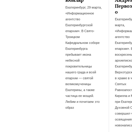
юбиляр
Андре
Первоз
Екатеринбург, 29 марта,
о
«Информационное
агентство
Екатеринбу
Екатеринбургской
марта,
епархии». В Свято-
«Информа
Троицком
агентство
Кафедральном соборе
Екатеринбу
Екатеринбурга
епархии».
пребывает икона
воскресен
небесной
архиеписк
покровительницы
Екатеринбу
нашего града и всей
Верхотурск
епархии — святой
в храме в 
великомученицы
Святых
Екатерины, а также
Равноапос
частица ее мощей.
Кирилла и
Любим и почитаем это
при Екатер
образ
Духовной 
совершил 
освящения
новонапис