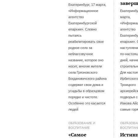
завер
Екатеринбург, 17 марта,
«Информационное
Екатеринбу
агентство
марта,
Екатеринбургской
«Информа
епархии». Словно
агентство
пытаясь
Екатеринбу
реабилитировать свое
епархии». 
родное село за
наступлен
неблагозвучное
по-настоя
название, которое оно
дней, начн
носит, многие жители
строительн
села Грязновского
Для настоя
Богдановичского района
Ирбитского
содержат свои дома и
Троицкого
усадьбы в образцовом
архиерейск
порядке и чистоте.
подворья 
Особенно это касается
Иакова Ай
людей
самые гор
ОБРАЗОВАНИЕ И
ОБРАЗОВА
ВОСПИТАНИЕ
ВОСПИТАН
«Самое
Истин