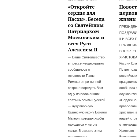
«Откройте
Новос
сердце для
церко
Пасхи». Беседа
жизни
со Святейшим
ПРЕЗИДЕН
Патриархом
ПОЗДРАВИ
Московским и
II И ВСЕХ
всея Руси
ПРАЗДНИ
Алексием II
ВОСКРЕС
— Ваше Святейшество,
ХРИСТОВА
в прессе неоднократно
России Вл
сообщалось о
Путин поз
готовности Папы
российских
Римского при личной
празднико
встрече передать Вам
сообщила 
одну из величайших
служба гла
святынь земли Русской
«Сердечно
— чудотворную
православ
Казанскую икону Божией
христиан, 
Матери, которая якобы
нашей стр
находится у него в
отмечающи
келье. В связи с этим
Христово
два вопроса.
Воскресен