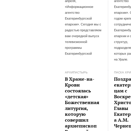
апреля,
агентство
«Информационное
Екатеринбу
агентство
епархии».
Екатеринбургской
годом креп
епархии». Сегодня мы с
сотруднич
радостью представляем
Екатеринбу
вам очередной выпуск
епархии и 
телевизионной
структур,
программы
подраздел
Екатеринбургской
которых р
на Урале.
АРХИПАСТЫРЬ
ПАСХА ХР
В Храме-на-
Поздр
Крови
екате
состоялась
цам с
«детская»
Воскр
Божественная
Христ
литургия,
Главы
которую
Екатер
совершил
а А.М.
архиепископ
Черне