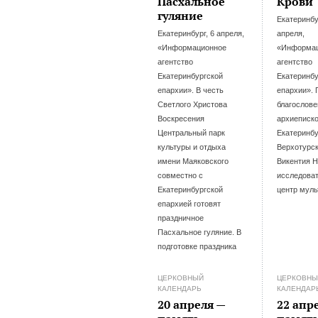
Пасхальное
Крови
гуляние
Екатеринбу
Екатеринбург, 6 апреля,
апреля,
«Информационное
«Информа
агентство
агентство
Екатеринбургской
Екатеринбу
епархии». В честь
епархии». 
Светлого Христова
благослов
Воскресения
архиеписк
Центральный парк
Екатеринбу
культуры и отдыха
Верхотурск
имени Маяковского
Викентия Н
совместно с
исследова
Екатеринбургской
центр мул
епархией готовят
праздничное
Пасхальное гуляние. В
подготовке праздника
ЦЕРКОВНЫЙ
ЦЕРКОВН
КАЛЕНДАРЬ
КАЛЕНДАР
20 апреля —
22 апр