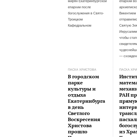
мирян Екатеринбургской
епархии во
епархии после
архиеписк
богослужения в Свято-
Викентием
Троицком
отправилис
Кафедральном
Святую Зе
Иерусалим,
чтобы стат
свидетеля
чудеснейш
— схожден
ПАСХА ХРИСТОВА
ПАСХА ХР
В городском
Инстит
парке
матем
культуры и
механ
отдыха
РАН пр
Екатеринбурга
пряму
в день
интерн
Светлого
транс
Воскресения
пасха
Христова
богос
прошло
из Хра