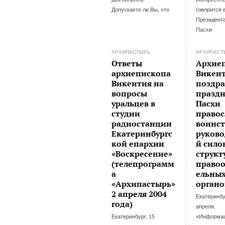
Допускаете ли Вы, что
говорится 
Президент
Пасхи
АРХИПАСТЫРЬ
АРХИПАСТ
Ответы
Архие
архиепископа
Викен
Викентия на
поздра
вопросы
празд
уральцев в
Пасхи
студии
правос
радиостанции
воинст
Екатеринбургс
руково
кой епархии
й сило
«Воскресение»
структ
(телепрограмм
право
а
ельны
«Архипастырь»
органо
2 апреля 2004
Екатеринбу
года)
апреля,
Екатеринбург, 15
«Информа