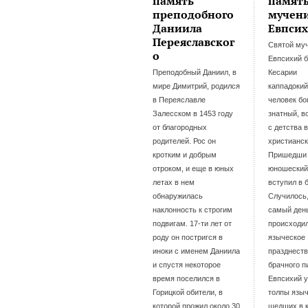
память
памят
преподобного
мучен
Даниила
Евпси
Переяславског
Святой му
о
Евпсихий б
Преподобный Даниил, в
Кесарии
мире Димитрий, родился
каппадокий
в Переяславле
человек бо
Залесском в 1453 году
знатный, в
от благородных
с детства 
родителей. Рос он
христианск
кротким и добрым
Пришедши
отроком, и еще в юных
юношеский 
летах в нем
вступил в 
обнаружилась
Случилось,
наклонность к строгим
самый день
подвигам. 17-ти лет от
происходи
роду он постригся в
языческое
иноки с именем Даниила
празднеств
и спустя некоторое
брачного п
время поселился в
Евпсихий 
Горицкой обители, в
толпы языч
которой прожил около 30
шедших в 