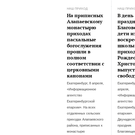
НАШ ПРИХОД
НАШ ПРИХ
На приписных
В день
Алапаевскому
празд
монастырю
Благо
приходах
дети и
пасхальные
воскре
богослужения
школы
прошли в
прихо
полном
Рожде
соответствии с
Христ
церковными
выпуст
канонами
свобод
Екатеринбург, 8 апреля,
Екатеринбу
«Информационное
апреля,
агентство
«Информа
Екатеринбургской
агентство
епархии». На всех
Екатеринбу
отдаленных сельских
епархии».
приходах Алапаевского
Двунадеся
района, приписанных к
праздник
монастырю
Благовеще