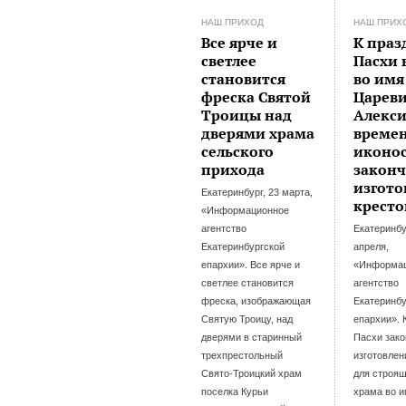
НАШ ПРИХОД
НАШ ПРИХ
Все ярче и
К праз
светлее
Пасхи 
становится
во имя
фреска Святой
Царев
Троицы над
Алекси
дверями храма
време
сельского
иконос
прихода
закон
изгото
Екатеринбург, 23 марта,
кресто
«Информационное
агентство
Екатеринбу
Екатеринбургской
апреля,
епархии». Все ярче и
«Информа
светлее становится
агентство
фреска, изображающая
Екатеринбу
Святую Троицу, над
епархии». 
дверями в старинный
Пасхи зак
трехпрестольный
изготовлен
Свято-Троицкий храм
для строя
поселка Курьи
храма во 