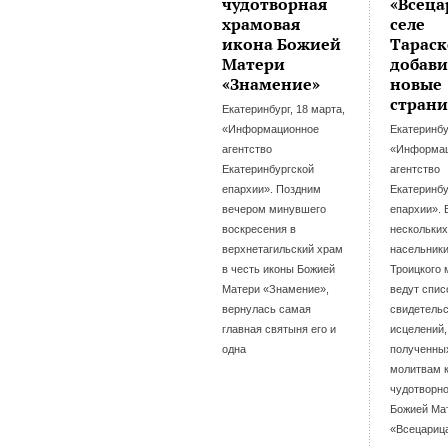
чудотворная
«Всеца
храмовая
селе
икона Божией
Тараск
Матери
добави
«Знамение»
новые
стран
Екатеринбург, 18 марта,
«Информационное
Екатеринбу
агентство
«Информа
Екатеринбургской
агентство
епархии». Поздним
Екатеринбу
вечером минувшего
епархии». 
воскресения в
нескольких
верхнетагильский храм
насельники
в честь иконы Божией
Троицкого
Матери «Знамение»,
ведут спис
вернулась самая
свидетель
главная святыня его и
исцелений,
одна
полученны
молитвам 
чудотворн
Божией Ма
«Всецариц