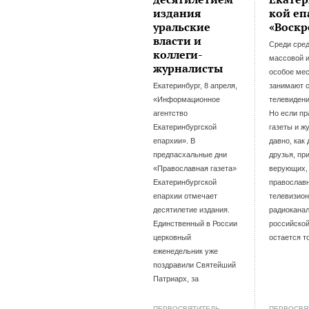
издания
кой еп
уральские
«Воскр
власти и
Среди сре
коллеги-
массовой 
журналисты
особое ме
Екатеринбург, 8 апреля,
занимают 
«Информационное
телевидени
агентство
Но если п
Екатеринбургской
газеты и ж
епархии». В
давно, как
предпасхальные дни
друзья, пр
«Православная газета»
верующих, 
Екатеринбургской
православ
епархии отмечает
телевизио
десятилетие издания.
радиоканал
Единственный в России
российской
церковный
остается т
еженедельник уже
поздравили Святейший
Патриарх, за
ПЕРВОСВЯТИТЕЛЬ
ПЕРВОСВЯ