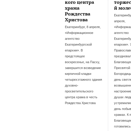
кого центра
торже
храма
й моле
Рождества
Екатеринбу
Христова
апреля,
Екатеринбург, 8 апреля,
«Информа
«Информационное
агентство
агентство
Екатеринбу
Екатеринбургской
епархии». 
епархии». В
Православ
предстоящее
празднова
воскресенье, на Пасху,
Благовеще
завершится возведение
Пресвятой
кирпичной кладки
Богородицы
четырехэтажного здания
день светл
духовно-
возвышенн
просветительского
настроение
центра храма в честь
душах люд
Рождества Христова
устремилис
день побыв
храмах. К 
Благовеще
готовились