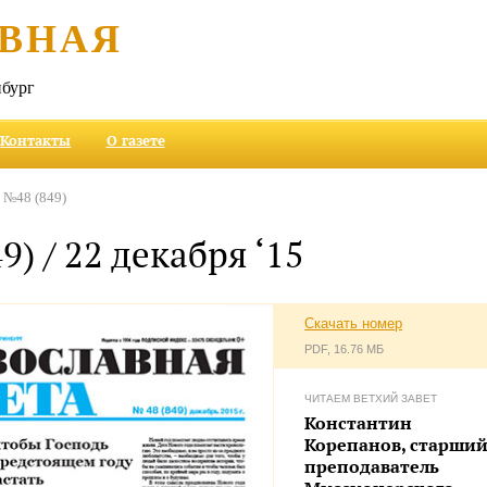
ВНАЯ
бург
Контакты
О газете
№48 (849)
) / 22 декабря ‘15
Скачать номер
PDF, 16.76 МБ
ЧИТАЕМ ВЕТХИЙ ЗАВЕТ
Константин
Корепанов, старши
преподаватель