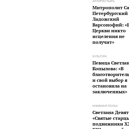
АРХИПАСТЫРЬ
Митрополит Са
Петербургский
Ладожский
Варсонофий: «
Церкви никто
исцеления не
получит»
КУЛЬТУРА
Певица Светла
Копылова: «В
благотворител
и свой выбор я
остановила на
заключенных»
КНИЖНАЯ ПОЛКА
Светлана Девят
«Святые старц
подвижники X