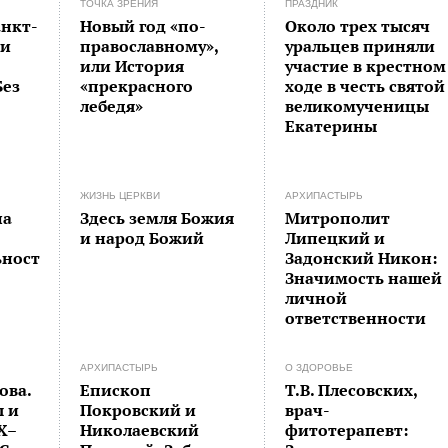
ТОЧКА ЗРЕНИЯ
ПРАЗДНИК
нкт-
Новый год «по-
Около трех тысяч
 и
православному»,
уральцев приняли
или История
участие в крестном
Без
«прекрасного
ходе в честь святой
лебедя»
великомученицы
Екатерины
ЖИЗНЬ ЦЕРКВИ
АРХИПАСТЫРЬ
на
Здесь земля Божия
Митрополит
и народ Божий
Липецкий и
ьност
Задонский Никон:
Значимость нашей
личной
ответственности
АРХИПАСТЫРЬ
О ЗДОРОВЬЕ
ова.
Епископ
Т.В. Плесовских,
ы и
Покровский и
врач-
X–
Николаевский
фитотерапевт: