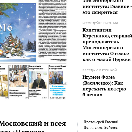
Миссионерского
института: Главное 
это смириться
ИССЛЕДУЙТЕ ПИСАНИЯ
Константин
Корепанов, старши
преподаватель
Миссионерского
института: О семье
как о малой Церкви
БЕСЕДЫ С БАТЮШКОЙ
Игумен Фома
(Василенко): Как
пережить потерю
близких
Московский и всея
Протоиерей Евгений
Попиченко: Бойтесь