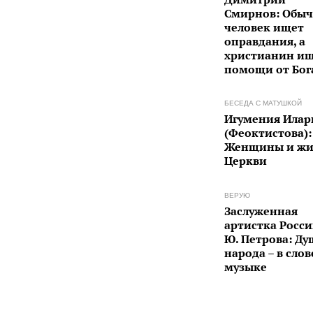
Смирнов: Обы
человек ищет
оправдания, а
христианин и
помощи от Бога
БЕСЕДА С МАТУШКОЙ
Игумения Илар
(Феоктистова):
Женщины и жи
Церкви
ВЕРУЮ
Заслуженная
артистка Росси
Ю. Петрова: Ду
народа – в слов
музыке