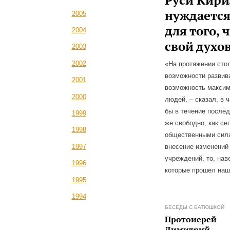
Руси Кири
нуждается
2005
для того, 
2004
свой духо
2003
2002
«На протяжении сто
возможности развива
2001
возможность максим
2000
людей, – сказал, в 
бы в течение послед
1999
же свободно, как сег
1998
общественными сила
внесение изменений 
1997
учреждений, то, нав
1996
которые прошел наш
1995
1994
БЕСЕДЫ С БАТЮШКОЙ
Протоиерей
Димитрий