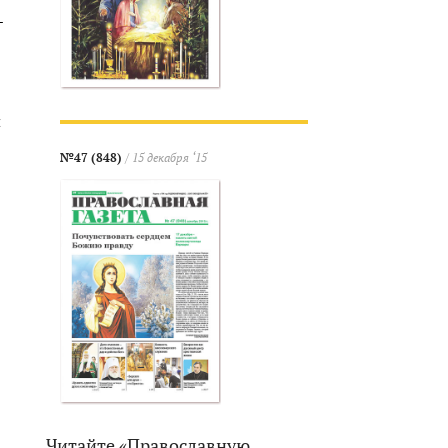
–
й
№47 (848)
/ 15 декабря ‘15
Читайте «Православную