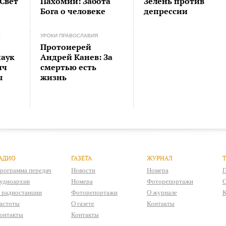
 Свет
Пахомий: Забота
Зелень против
Бога о человеке
депрессии
К
УРОКИ ПРАВОСЛАВИЯ
Протоиерей
аук
Андрей Канев: За
ич
смертью есть
ы
жизнь
АДИО
ГАЗЕТА
ЖУРНАЛ
рограмма передач
Новости
Номера
П
удиоархив
Номера
Фоторепортажи
О
 радиостанции
Фоторепортажи
О журнале
К
астоты
О газете
Контакты
онтакты
Контакты