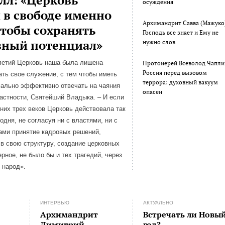
лл: «Церковь
осуждения
 в свободе именно
Архимандрит Савва (Мажуко
чтобы сохранять
Господь все знает и Ему не
вный потенциал»
нужно слов
летий Церковь наша была лишена
Протоиерей Всеволод Чапли
Россия перед вызовом
ть свое служение, с тем чтобы иметь
террора: духовный вакуум
ально эффективно отвечать на чаяния
опасен
частности, Святейший Владыка. – И если
них трех веков Церковь действовала так
одня, не согласуя ни с властями, ни с
ми принятие кадровых решений,
в свою структуру, создание церковных
ерное, не было бы и тех трагедий, через
 народ».
ИНТЕРВЬЮ
АКТУАЛЬНО
Архимандрит
Встречать ли Новы
Димитрий
год?