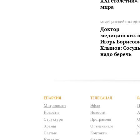
XXI столетий».
мира
МЕДИЦИНСКИЙ ГОРОДО
Доктор
медицинских н
Игорь Борисов
Хлынов: Сосуд
надо беречь
ЕПАРХИЯ
ТЕЛЕКАНАЛ
Р
Митрополит
Эфир
П
Новости
Новости
А
Структура
Программы
О
Храмы
О телеканале
Ч
Святые
Контакты
К
История
Форум