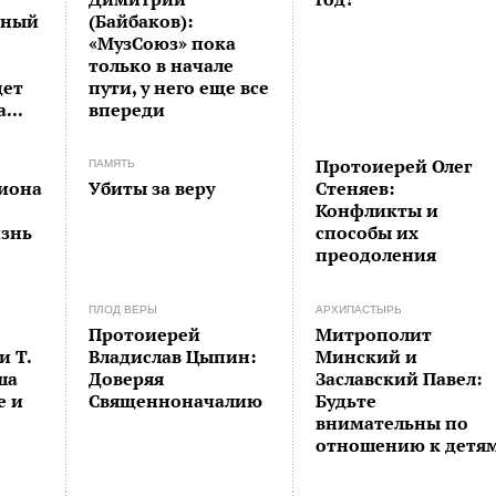
чный
(Байбаков):
«МузСоюз» пока
только в начале
щет
пути, у него еще все
...
впереди
Протоиерей Олег
ПАМЯТЬ
Стеняев:
иона
Убиты за веру
Конфликты и
способы их
знь
преодоления
ПЛОД ВЕРЫ
АРХИПАСТЫРЬ
Протоиерей
Митрополит
и Т.
Владислав Цыпин:
Минский и
ша
Доверяя
Заславский Павел:
е и
Священноначалию
Будьте
внимательны по
отношению к детя