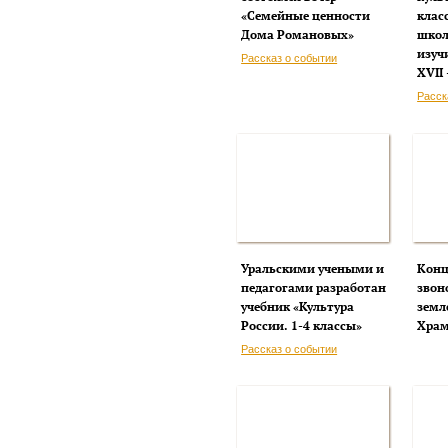
«Семейные ценности
клас
Дома Романовых»
школ
изуч
Рассказ о событии
XVII
Расск
Уральскими учеными и
Конц
педагогами разработан
звон
учебник «Культура
земл
России. 1-4 классы»
Храм
Рассказ о событии