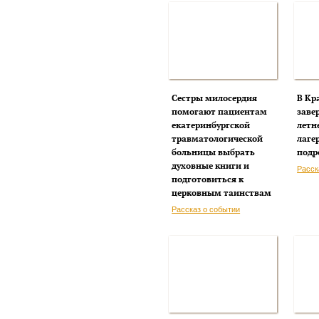
Сестры милосердия
В Кр
помогают пациентам
заве
екатеринбургской
летн
травматологической
лаге
больницы выбрать
подр
духовные книги и
Расск
подготовиться к
церковным таинствам
Рассказ о событии