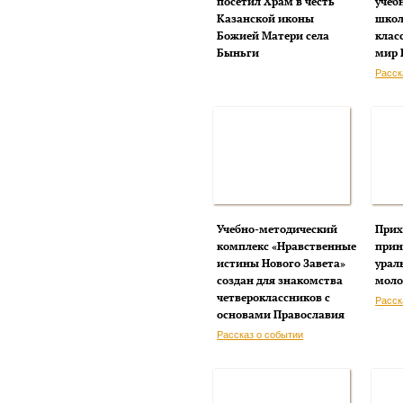
посетил Храм в честь
учеб
Казанской иконы
школ
Божией Матери села
клас
Быньги
мир 
Расск
Учебно-методический
Прих
комплекс «Нравственные
прин
истины Нового Завета»
урал
создан для знакомства
мол
четвероклассников с
Расск
основами Православия
Рассказ о событии