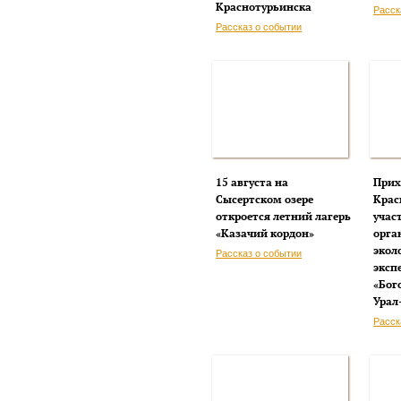
Краснотурьинска
Расск
Рассказ о событии
15 августа на
Прих
Сысертском озере
Крас
откроется летний лагерь
учас
«Казачий кордон»
орга
экол
Рассказ о событии
эксп
«Бог
Урал
Расск