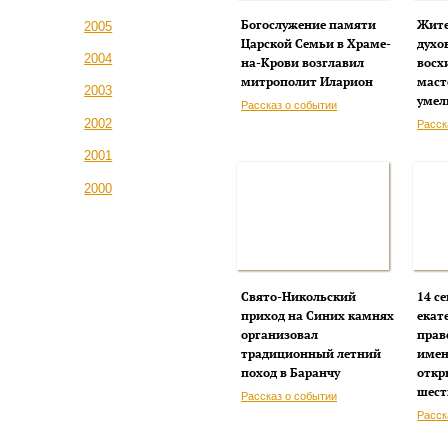
Богослужение памяти
Жите
2005
Царской Семьи в Храме-
духо
2004
на-Крови возглавил
восх
митрополит Иларион
маст
2003
умел
Рассказ о событии
2002
Расск
2001
2000
Свято-Никольский
14 с
приход на Синих камнях
екат
организовал
прав
традиционный летний
имен
поход в Баранчу
откр
шест
Рассказ о событии
Расск