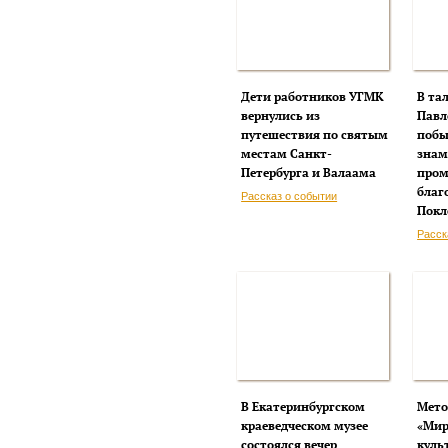
Дети работников УГМК
В та
вернулись из
Павл
путешествия по святым
побы
местам Санкт-
знам
Петербурга и Валаама
пром
благ
Рассказ о событии
Покл
Расск
В Екатеринбургском
Мето
краеведческом музее
«Мир
состоялся вечер
куль