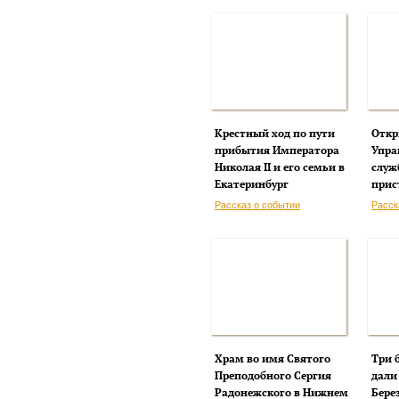
Крестный ход по пути
Откр
прибытия Императора
Упра
Николая II и его семьи в
служ
Екатеринбург
прис
Рассказ о событии
Расск
Храм во имя Святого
Три 
Преподобного Сергия
дали
Радонежского в Нижнем
Бере