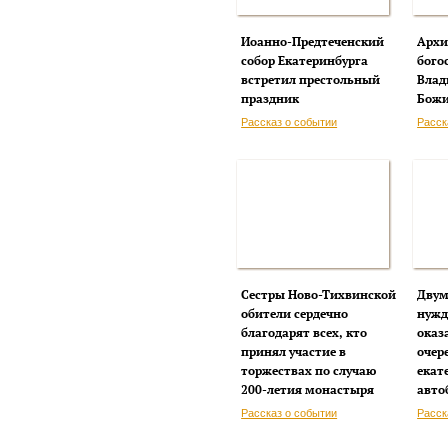
Иоанно-Предтеченский
Архи
собор Екатеринбурга
бого
встретил престольный
Влад
праздник
Божи
Рассказ о событии
Расск
Сестры Ново-Тихвинской
Двум
обители сердечно
нуж
благодарят всех, кто
оказ
принял участие в
очер
торжествах по случаю
екат
200-летия монастыря
авто
Рассказ о событии
Расск