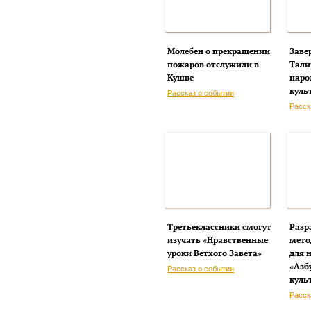
Молебен о прекращении
Заве
пожаров отслужили в
Тали
Кушве
наро
куль
Рассказ о событии
Расск
Третьеклассники смогут
Разр
изучать «Нравственные
мето
уроки Ветхого Завета»
для 
«Азб
Рассказ о событии
куль
Расск