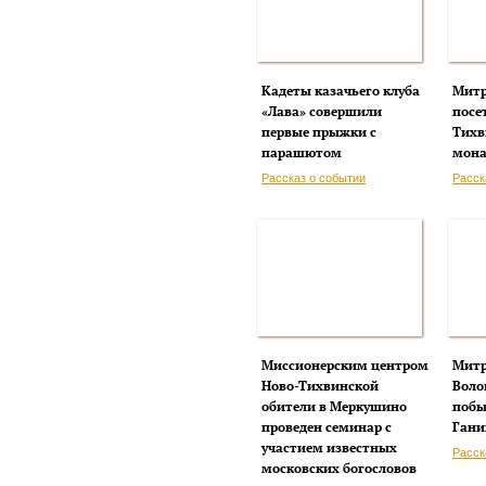
Кадеты казачьего клуба
Митр
«Лава» совершили
посе
первые прыжки с
Тихв
парашютом
мона
Рассказ о событии
Расск
Миссионерским центром
Митр
Ново-Тихвинской
Воло
обители в Меркушино
побы
проведен семинар с
Гани
участием известных
Расск
московских богословов