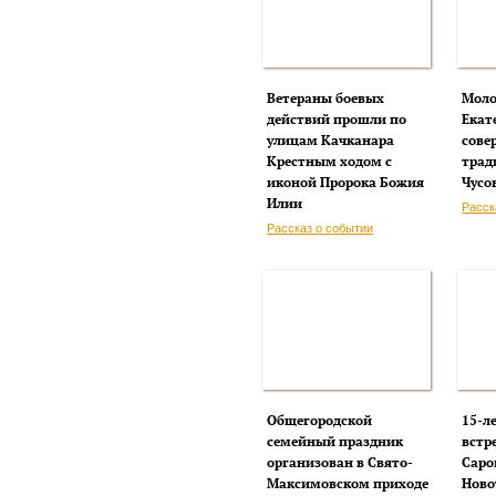
Ветераны боевых
Моло
действий прошли по
Екат
улицам Качканара
сове
Крестным ходом с
трад
иконой Пророка Божия
Чусо
Илии
Расск
Рассказ о событии
Общегородской
15-л
семейный праздник
встр
организован в Свято-
Саро
Максимовском приходе
Ново