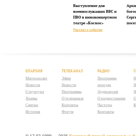
Выступление для
Архи
военнослужащих ВВС и
бого
ПВО в киноконцертном
Серг
театре «Космос»
посе
Рассказ о событии
ЕПАРХИЯ
ТЕЛЕКАНАЛ
РАДИО
Г
Митрополит
Эфир
Программа
Н
Новости
Новости
передач
Н
Структура
Программы
Аудиоархив
Ф
Храмы
О телеканале
О радиостанции
О
Святые
Контакты
Частоты
К
История
Форум
Контакты