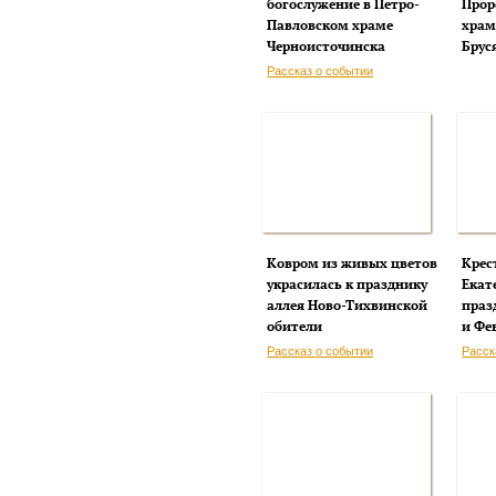
богослужение в Петро-
Прор
Павловском храме
храм
Черноисточинска
Брус
Рассказ о событии
Ковром из живых цветов
Крес
украсилась к празднику
Екат
аллея Ново-Тихвинской
праз
обители
и Фе
Рассказ о событии
Расск