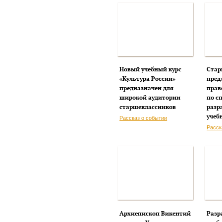
Новый учебный курс
Стар
«Культура России»
пред
предназначен для
прав
широкой аудитории
по с
старшеклассников
разр
учеб
Рассказ о событии
Расск
Архиепископ Викентий
Разр