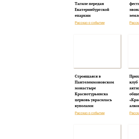
Тагиле передан
фест
Екатеринбургской
звон
епархии
земл
Рассказ о событии
Расск
Строящаяся в
Прих
Пантелеимоновском
клуб
монастыре
акти
Краснотурьинска
обще
церковь украсилась
«Кра
куполами
алко
Рассказ о событии
Расск