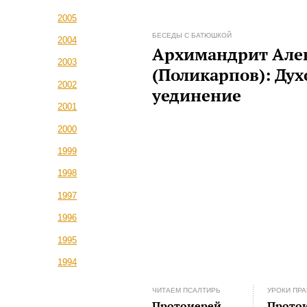
2005
БЕСЕДЫ С БАТЮШКОЙ
2004
Архимандрит Але
2003
(Поликарпов): Дух
2002
уединение
2001
2000
1999
1998
1997
1996
1995
1994
ЧИТАЕМ ПСАЛТИРЬ
УРОКИ ПР
Протоиерей
Прото