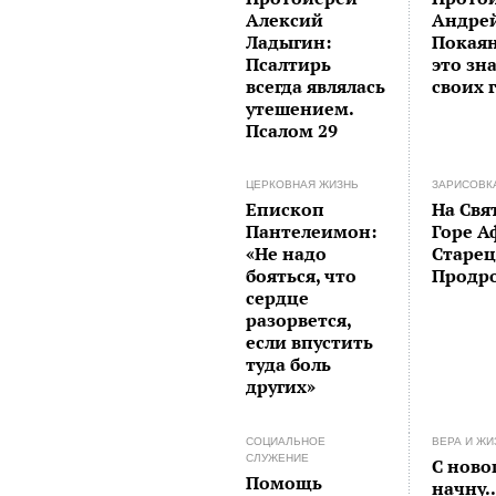
Алексий
Андрей
Ладыгин:
Покаян
Псалтирь
это зн
всегда являлась
своих 
утешением.
Псалом 29
ЦЕРКОВНАЯ ЖИЗНЬ
ЗАРИСОВК
Епископ
На Свя
Пантелеимон:
Горе А
«Не надо
Старе
бояться, что
Продр
сердце
разорвется,
если впустить
туда боль
других»
СОЦИАЛЬНОЕ
ВЕРА И ЖИ
СЛУЖЕНИЕ
С ново
Помощь
начну..