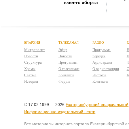
вместо аборта
ЕПАРХИЯ
ТЕЛЕКАНАЛ
РАДИО
Г
Митрополит
Эфир
Программа
Н
Новости
Новости
передач
Н
Структура
Программы
Аудиоархив
Ф
Храмы
О телеканале
О радиостанции
О
Святые
Контакты
Частоты
К
История
Форум
Контакты
© 17.02.1999 — 2026
Екатеринбургский епархиальный
Информационно-издательский центр
Все материалы интернет-портала Екатеринбургской е