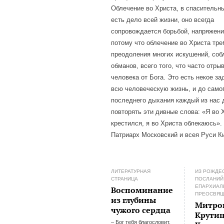
Облечение во Христа, в спасительн
есть дело всей жизни, оно всегда
сопровождается борьбой, напряжени
потому что облечение во Христа тре
преодоления многих искушений, соб
обманов, всего того, что часто отры
человека от Бога. Это есть некое за
всю человеческую жизнь, и до само
последнего дыхания каждый из нас
повторять эти дивные слова: «Я во 
крестился, я во Христа облекаюсь»
Патриарх Московский и всея Руси К
ЛИТЕРАТУРНАЯ
ИЗ РОЖДЕ
СТРАНИЦА
ПОСЛАНИЙ
ЕПАРХИАЛ
Воспоминание
ПРЕОСВЯ
из глубины
Митро
чужого сердца
Крути
– Бог тебя благословит,