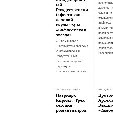
происходя
ый
демонов, п
Рождественски
бывают ис
й фестиваль
смущения и
ледовой
Знай, брат,
скульптуры
помысл, ко
«Вифлеемская
предшеств
звезда»
смирения, 
С 3 по 7 января в
происходит
Екатеринбурге проходил
левой стор
V Международный
Варсонофи
Рождественский
фестиваль ледовой
скульптуры
«Вифлеемская звезда»
ПЕРВОСВЯТИТЕЛЬ
БЕСЕДЫ С
Патриарх
Прото
Кирилл: «Грех
Артем
сегодня
Влади
романтизиров
«Само