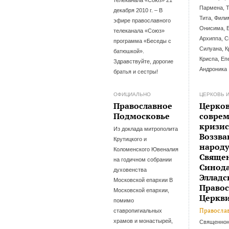
Пармена, 
декабря 2010 г. – В
Тита, Фили
эфире православного
Онисима, 
телеканала «Союз»
Архиппа, С
программа «Беседы с
Силуана, К
батюшкой».
Криспа, Еп
Здравствуйте, дорогие
Андроника
братья и сестры!
ОФИЦИАЛЬНО
ЦЕРКОВЬ 
Православное
Церков
Подмосковье
совре
кризис
Из доклада митрополита
Воззва
Крутицкого и
народ
Коломенского Ювеналия
Свяще
на годичном собрании
Синод
духовенства
Элладс
Московской епархии В
Право
Московской епархии,
Церкв
помимо
Православ
ставропигиальных
храмов и монастырей,
Священнон