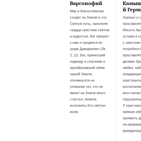
Варсонофий
Камыш
й Герм
Мир и благословение
сходит на Землю в эту
Хорошо и 
Святую ночь, наполняя
прославлят
сердца христиан светом
Иисуса Хр
и радостью. Бог пришел
устами и с
к нам и «родился во
у христиан
граде Давидовом» (Лк.
потребнос
2, 11). Бог, принесший
прославлят
надежду и спасение и
делами Хр
преобразивший облик
любви: заб
нашей Земли,
нуждающих
откликнулся на
христианс
упования тех, кто не
воспитании
имеет на Земле иного
восстанов
счастья, нежели
порушенны
исполнять Его святую
У христиан
волю.
прямая об
проявить 
на примире
враждующ