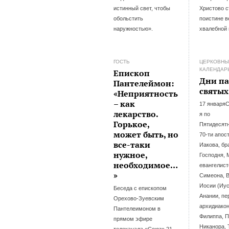
истинный свет, чтобы
Христово с
обольстить
поистине в
наружностью».
хвалебной
ГОСТЬ
ЦЕРКОВН
КАЛЕНДАР
Епископ
Дни п
Пантелеймон:
святых
«Неприятность
– как
17 января
лекарство.
я по
Горькое,
Пятидесят
может быть, но
70-ти апос
все-таки
Иакова, бр
нужное,
Господня, 
необходимое…
евангелист
»
Симеона, 
Иосии (Иус
Беседа с епископом
Анании, пе
Орехово-Зуевским
архидиако
Пантелеимоном в
Филиппа, П
прямом эфире
Никанора, 
телеканала «Союз» 21