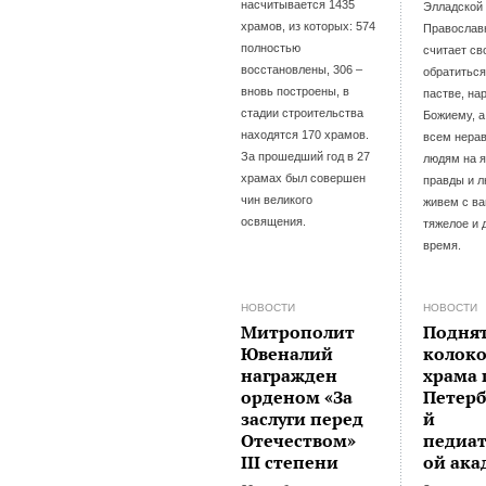
насчитывается 1435
Элладской
храмов, из которых: 574
Православ
полностью
считает св
восстановлены, 306 –
обратиться
вновь построены, в
пастве, на
стадии строительства
Божиему, а
находятся 170 храмов.
всем нера
За прошедший год в 27
людям на 
храмах был совершен
правды и 
чин великого
живем с ва
освящения.
тяжелое и 
время.
НОВОСТИ
НОВОСТИ
Митрополит
Подня
Ювеналий
колоко
награжден
храма 
орденом «За
Петерб
заслуги перед
й
Отечеством»
педиа
III степени
ой ак