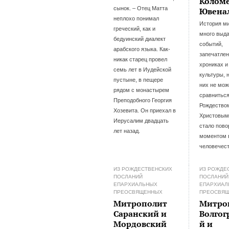
Колом
сынок. – Отец Матта
Ювена
неплохо понимал
История ми
греческий, как и
много выд
бедуинский диалект
событий,
арабского языка. Как-
запечатле
никак старец провел
хрониках и
семь лет в Иудейской
культуры, 
пустыне, в пещере
них не мож
рядом с монастырем
сравниться
Преподобного Георгия
Рождество
Хозевита. Он приехал в
Христовым,
Иерусалим двадцать
стало пов
лет назад.
моментом 
человечест
ИЗ РОЖДЕСТВЕНСКИХ
ИЗ РОЖДЕ
ПОСЛАНИЙ
ПОСЛАНИЙ
ЕПАРХИАЛЬНЫХ
ЕПАРХИАЛ
ПРЕОСВЯЩЕННЫХ
ПРЕОСВЯ
Митрополит
Митро
Саранский и
Волгог
Мордовский
й и