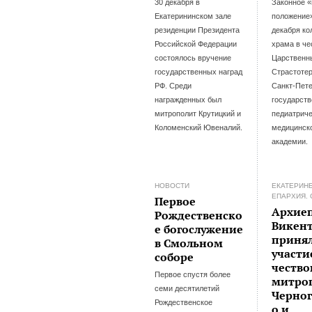
30 декабря в
Законное 
Екатерининском зале
положение»
резиденции Президента
декабря ко
Российской Федерации
храма в че
состоялось вручение
Царственн
государственных наград
Страстоте
РФ. Среди
Санкт-Пет
награжденных был
государст
митрополит Крутицкий и
педиатрич
Коломенский Ювеналий.
медицинск
академии.
НОВОСТИ
ЕКАТЕРИН
ЕПАРХИЯ.
Первое
Архие
Рождественско
Викен
е богослужение
приня
в Смольном
участи
соборе
честв
Первое спустя более
митро
семи десятилетий
Черног
Рождественское
о и