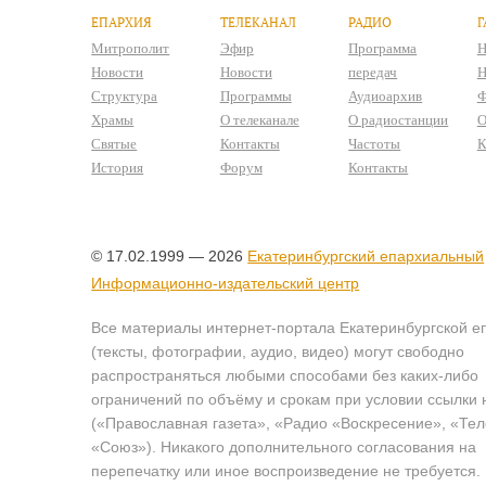
ЕПАРХИЯ
ТЕЛЕКАНАЛ
РАДИО
Г
Митрополит
Эфир
Программа
Н
Новости
Новости
передач
Н
Структура
Программы
Аудиоархив
Ф
Храмы
О телеканале
О радиостанции
О
Святые
Контакты
Частоты
К
История
Форум
Контакты
© 17.02.1999 — 2026
Екатеринбургский епархиальный
Информационно-издательский центр
Все материалы интернет-портала Екатеринбургской е
(тексты, фотографии, аудио, видео) могут свободно
распространяться любыми способами без каких-либо
ограничений по объёму и срокам при условии ссылки 
(«Православная газета», «Радио «Воскресение», «Те
«Союз»). Никакого дополнительного согласования на
перепечатку или иное воспроизведение не требуется.