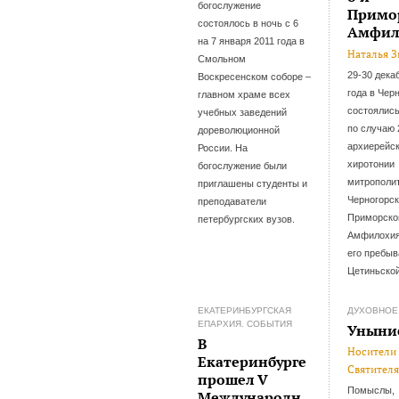
богослужение
Примо
состоялось в ночь с 6
Амфил
на 7 января 2011 года в
Наталья 
Смольном
29-30 дека
Воскресенском соборе –
года в Чер
главном храме всех
состоялись
учебных заведений
по случаю 
дореволюционной
архиерейс
России. На
хиротонии
богослужение были
митрополи
приглашены студенты и
Черногорск
преподаватели
Приморско
петербургских вузов.
Амфилохия
его пребыв
Цетиньско
ЕКАТЕРИНБУРГСКАЯ
ДУХОВНОЕ
ЕПАРХИЯ. СОБЫТИЯ
Уныни
В
Носители 
Екатеринбурге
Святителя
прошел V
Помыслы,
Международн