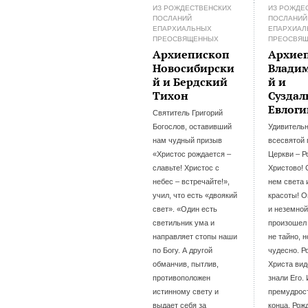
ИЗ РОЖДЕСТВЕНСКИХ
ИЗ РОЖДЕ
ПОСЛАНИЙ
ПОСЛАНИЙ
ЕПАРХИАЛЬНЫХ
ЕПАРХИАЛ
ПРЕОСВЯЩЕННЫХ
ПРЕОСВЯ
Архиепископ
Архие
Новосибирски
Влади
й и Бердский
й и
Тихон
Суздал
Евлоги
Святитель Григорий
Богослов, оставивший
Удивитель
нам чудный призыв
всесвятой 
«Христос рождается –
Церкви – Р
славьте! Христос с
Христово! 
небес – встречайте!»,
нем света 
учил, что есть «двоякий
красоты! О
свет». «Один есть
и неземной
светильник ума и
произошел
направляет стопы наши
не тайно, н
по Богу. А другой
чудесно. Р
обманчив, пытлив,
Христа вид
противоположен
знали Его.
истинному свету и
премудрос
выдает себя за
конца. Рож