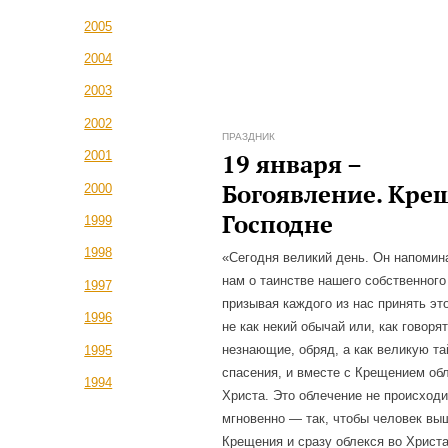
2005
2004
2003
2002
ПРАЗДНИК
19 января –
2001
Богоявление. Кре
2000
Господне
1999
1998
«Сегодня великий день. Он напомин
нам о таинстве нашего собственног
1997
призывая каждого из нас принять эт
1996
не как некий обычай или, как говоря
незнающие, обряд, а как великую та
1995
спасения, и вместе с Крещением об
1994
Христа. Это облечение не происходи
мгновенно — так, чтобы человек вы
Крещения и сразу облекся во Христа