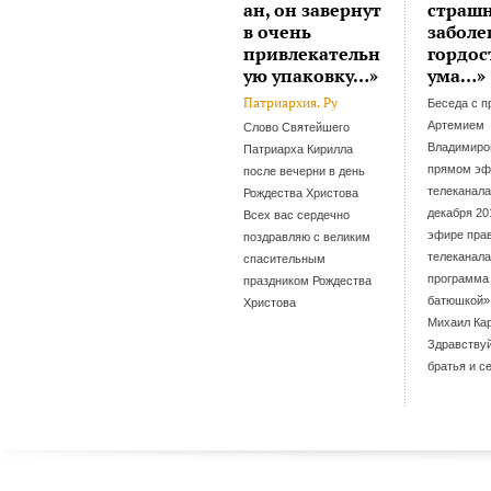
ан, он завернут
страш
в очень
заболе
привлекательн
гордос
ую упаковку…»
ума…»
Патриархия. Ру
Беседа с 
Артемием
Слово Святейшего
Владимиро
Патриарха Кирилла
прямом эф
после вечерни в день
телеканала
Рождества Христова
декабря 201
Всех вас сердечно
эфире пра
поздравляю с великим
телеканал
спасительным
программа
праздником Рождества
батюшкой».
Христова
Михаил Ка
Здравствуй
братья и с