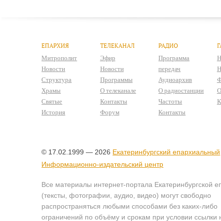
ЕПАРХИЯ
ТЕЛЕКАНАЛ
РАДИО
Г
Митрополит
Эфир
Программа
Н
Новости
Новости
передач
Н
Структура
Программы
Аудиоархив
Ф
Храмы
О телеканале
О радиостанции
О
Святые
Контакты
Частоты
К
История
Форум
Контакты
© 17.02.1999 — 2026
Екатеринбургский епархиальный
Информационно-издательский центр
Все материалы интернет-портала Екатеринбургской е
(тексты, фотографии, аудио, видео) могут свободно
распространяться любыми способами без каких-либо
ограничений по объёму и срокам при условии ссылки 