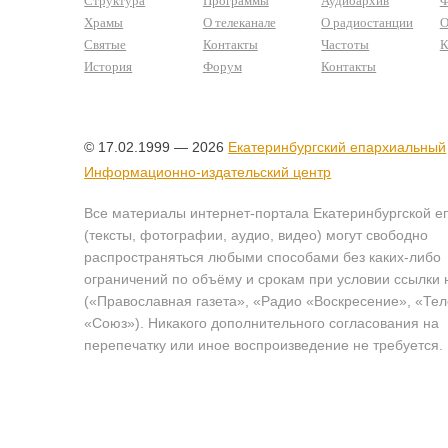
Структура
Программы
Аудиоархив
Ф
Храмы
О телеканале
О радиостанции
О
Святые
Контакты
Частоты
К
История
Форум
Контакты
© 17.02.1999 — 2026
Екатеринбургский епархиальный
Информационно-издательский центр
Все материалы интернет-портала Екатеринбургской е
(тексты, фотографии, аудио, видео) могут свободно
распространяться любыми способами без каких-либо
ограничений по объёму и срокам при условии ссылки 
(«Православная газета», «Радио «Воскресение», «Те
«Союз»). Никакого дополнительного согласования на
перепечатку или иное воспроизведение не требуется.