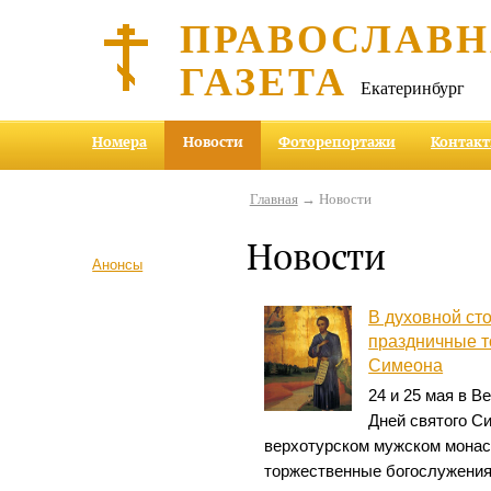
ПРАВОСЛАВ
ГАЗЕТА
Екатеринбург
Номера
Новости
Фоторепортажи
Контак
Главная
→ Новости
Новости
Анонсы
В духовной ст
праздничные т
Симеона
24 и 25 мая в В
Дней святого С
верхотурском мужском монаст
торжественные богослужения