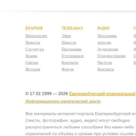
ЕПАРХИЯ
ТЕЛЕКАНАЛ
РАДИО
Г
Митрополит
Эфир
Программа
Н
Новости
Новости
передач
Н
Структура
Программы
Аудиоархив
Ф
Храмы
О телеканале
О радиостанции
О
Святые
Контакты
Частоты
К
История
Форум
Контакты
© 17.02.1999 — 2026
Екатеринбургский епархиальный
Информационно-издательский центр
Все материалы интернет-портала Екатеринбургской е
(тексты, фотографии, аудио, видео) могут свободно
распространяться любыми способами без каких-либо
ограничений по объёму и срокам при условии ссылки 