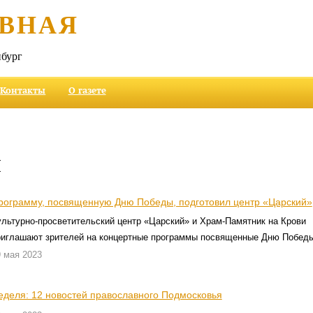
ВНАЯ
бург
Контакты
О газете
и
рограмму, посвященную Дню Победы, подготовил центр «Царский»
ультурно-просветительский центр «Царский» и Храм-Памятник на Крови
риглашают зрителей на концертные программы посвященные Дню Победы
 мая 2023
еделя: 12 новостей православного Подмосковья