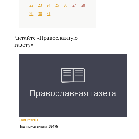
22
23
24
25
26
27
28
29
30
31
Читайте «Православную
газету»
Сайт газеты
Подписной индекс:
32475