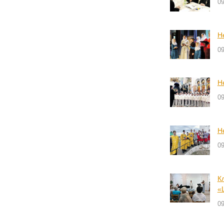
09
Н
09
Н
09
Н
09
К
«
09