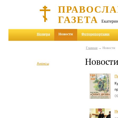
ПРАВОСЛА
ГАЗЕТА
Екатерин
Номера
Новости
Фоторепортажи
Главная
→ Новости
Новост
Анонсы
П
К
п
09
Н