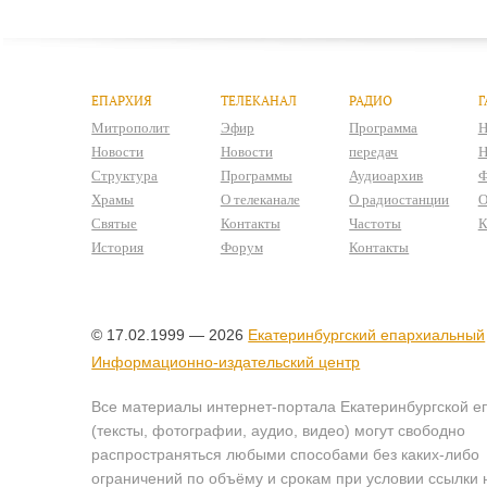
ЕПАРХИЯ
ТЕЛЕКАНАЛ
РАДИО
Г
Митрополит
Эфир
Программа
Н
Новости
Новости
передач
Н
Структура
Программы
Аудиоархив
Ф
Храмы
О телеканале
О радиостанции
О
Святые
Контакты
Частоты
К
История
Форум
Контакты
© 17.02.1999 — 2026
Екатеринбургский епархиальный
Информационно-издательский центр
Все материалы интернет-портала Екатеринбургской е
(тексты, фотографии, аудио, видео) могут свободно
распространяться любыми способами без каких-либо
ограничений по объёму и срокам при условии ссылки 