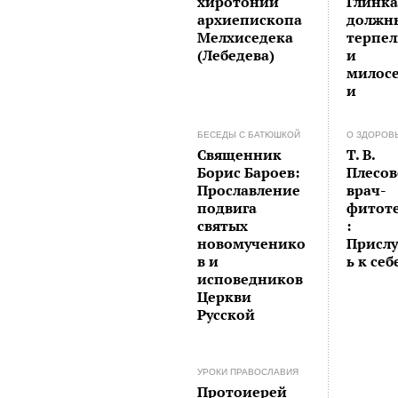
хиротонии
Глинка
архиепископа
должн
Мелхиседека
терпе
(Лебедева)
и
милос
и
БЕСЕДЫ С БАТЮШКОЙ
О ЗДОРОВ
Священник
Т. В.
Борис Бароев:
Плесов
Прославление
врач-
подвига
фитот
святых
:
новомученико
Присл
в и
ь к себ
исповедников
Церкви
Русской
УРОКИ ПРАВОСЛАВИЯ
Протоиерей