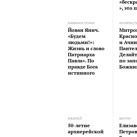
«бескр
», это 
КНИЖНАЯ ПОЛКА
АРХИПАСТ
Йован Янич.
Митро
«Будем
Красн
людьми!»:
и Ачи
Жизнь и слово
Панте
Патриарха
Делайт
Павла». По
по зап
правде Бога
Божии
истинного
ЮБИЛЕЙ
ВЕРУЮ
50-летие
Елизав
архиерейской
Петро