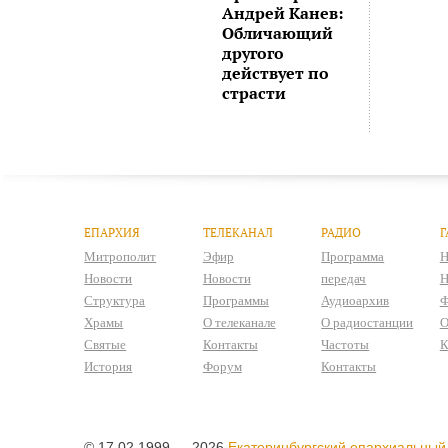
Андрей Канев:
Обличающий
другого
действует по
страсти
ЕПАРХИЯ
ТЕЛЕКАНАЛ
РАДИО
Г
Митрополит
Эфир
Программа
Н
Новости
Новости
передач
Н
Структура
Программы
Аудиоархив
Ф
Храмы
О телеканале
О радиостанции
О
Святые
Контакты
Частоты
К
История
Форум
Контакты
© 17.02.1999 — 2026
Екатеринбургский епархиальный