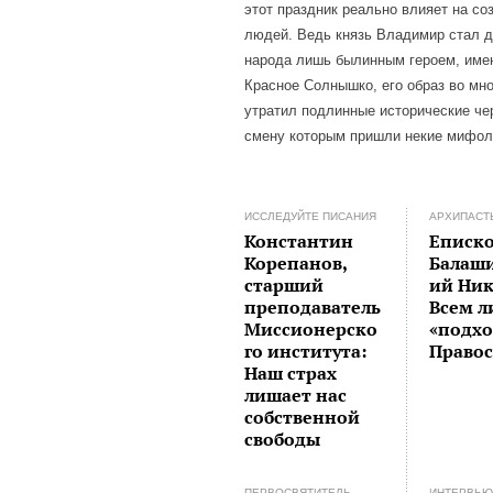
этот праздник реально влияет на со
людей. Ведь князь Владимир стал 
народа лишь былинным героем, им
Красное Солнышко, его образ во мн
утратил подлинные исторические че
смену которым пришли некие мифол
ИССЛЕДУЙТЕ ПИСАНИЯ
АРХИПАСТ
Константин
Еписк
Корепанов,
Балаш
старший
ий Ник
преподаватель
Всем л
Миссионерско
«подхо
го института:
Правос
Наш страх
лишает нас
собственной
свободы
ПЕРВОСВЯТИТЕЛЬ
ИНТЕРВЬ