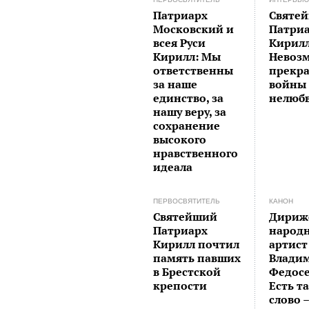
Патриарх
Святе
Московский и
Патри
всея Руси
Кирилл
Кирилл: Мы
Невоз
ответственны
прекр
за наше
войны 
единство, за
нелюб
нашу веру, за
сохранение
высокого
нравственного
идеала
ПЕРВОСВЯТИТЕЛЬ
КАНОН
Святейший
Дириж
Патриарх
народ
Кирилл почтил
артист
память павших
Влади
в Брестской
Федосе
крепости
Есть т
слово 