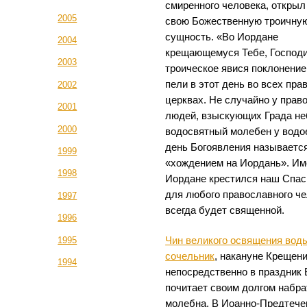
смиренного человека, откры
2005
свою Божественную троичну
сущность. «Во Иордане
2004
крещающемуся Тебе, Господи
2003
троическое явися поклонени
пели в этот день во всех пр
2002
церквах. Не случайно у прав
2001
людей, взыскующих Града не
2000
водосвятный молебен у водо
день Богоявления называетс
1999
«хождением на Иордань». Им
1998
Иордане крестился наш Спас
для любого православного че
1997
всегда будет священной.
1996
Чин великого освящения вод
1995
сочельник
, накануне Крещени
1994
непосредственно в праздник
почитает своим долгом набр
молебна. В Иоанно-Предтеч