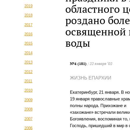
областного 
2019
2018
роздано боле
2017
освященной 
2016
воды
2015
2014
2013
№4 (181)
/ 22 января ‘02
2012
ЖИЗНЬ ЕПАРХИИ
2011
2010
Екатеринбург, 21 января. В но
19 января православные хра
2009
полны народа. Прихожане и
2008
«захожане» встречали велик
2007
Богоявления, воспоминая то, 
Господь, пришедший в мир в 
2006