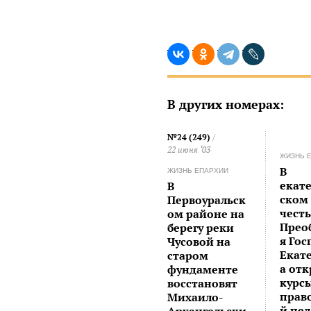
В других номерах:
№24 (249)
/
22 июня ‘03
ЖИЗНЬ 
В
ЖИЗНЬ ЕПАРХИИ
екат
В
ском
Первоуральск
чест
ом районе на
Прео
берегу реки
я Гос
Чусовой на
Екат
старом
а от
фундаменте
курс
восстановят
прав
Михаило-
й пе
Архангельски