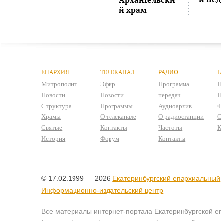
й храм
ЕПАРХИЯ
ТЕЛЕКАНАЛ
РАДИО
Г
Митрополит
Эфир
Программа
Н
Новости
Новости
передач
Н
Структура
Программы
Аудиоархив
Ф
Храмы
О телеканале
О радиостанции
О
Святые
Контакты
Частоты
К
История
Форум
Контакты
© 17.02.1999 — 2026
Екатеринбургский епархиальный
Информационно-издательский центр
Все материалы интернет-портала Екатеринбургской е