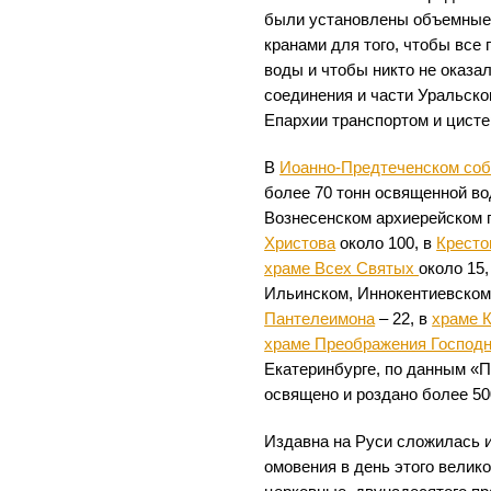
были установлены объемные 
кранами для того, чтобы все
воды и чтобы никто не оказ
соединения и части Уральско
Епархии транспортом и цисте
В
Иоанно-Предтеченском со
более 70 тонн освященной в
Вознесенском архиерейском 
Христова
около 100, в
Кресто
храме Всех Святых
около 15
Ильинском, Иннокентиевском 
Пантелеимона
– 22, в
храме 
храме Преображения Господ
Екатеринбурге, по данным «
освящено и роздано более 50
Издавна на Руси сложилась и
омовения в день этого велико