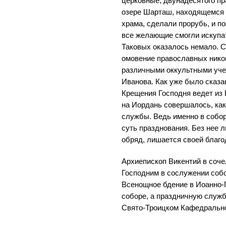
церковные, двунадесятого пр
озере Шарташ, находящемся 
храма, сделали прорубь, и п
все желающие смогли искупа
Таковых оказалось немало. С
омовение православных нико
различными оккультными уче
Иванова. Как уже было сказан
Крещения Господня ведет из 
на Иордань совершалось, как
службы. Ведь именно в собор
суть празднования. Без нее 
обряд, лишается своей благо
Архиепископ Викентий в соч
Господним в сослужении соб
Всенощное бдение в Иоанно
соборе, а праздничную службу
Свято-Троицком Кафедральн