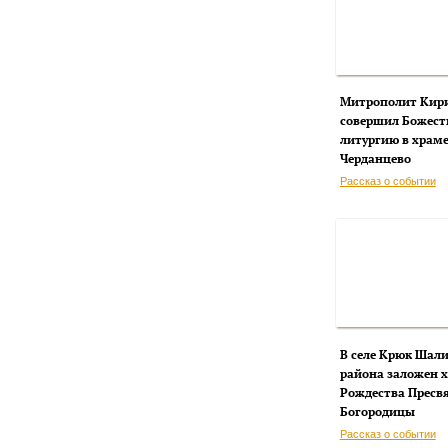
Митрополит Кир
совершил Божест
литургию в храме
Черданцево
Рассказ о событии
В селе Крюк Шал
района заложен 
Рождества Пресв
Богородицы
Рассказ о событии