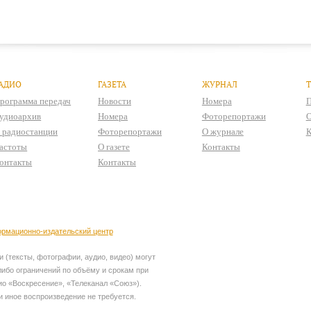
АДИО
ГАЗЕТА
ЖУРНАЛ
рограмма передач
Новости
Номера
П
удиоархив
Номера
Фоторепортажи
О
 радиостанции
Фоторепортажи
О журнале
К
астоты
О газете
Контакты
онтакты
Контакты
рмационно-издательский центр
 (тексты, фотографии, аудио, видео) могут
ибо ограничений по объёму и срокам при
ио «Воскресение», «Телеканал «Союз»).
и иное воспроизведение не требуется.