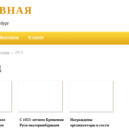
ВНАЯ
бург
Контакты
О газете
ртажи
→ 2013
д
илл
С 1025-летием Крещения
Награждены
ое
Руси екатеринбуржцев
организаторы и гости