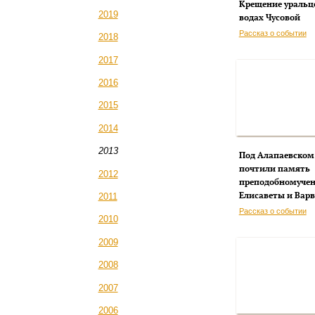
Крещение уральц
2019
водах Чусовой
Рассказ о событии
2018
2017
2016
2015
2014
2013
Под Алапаевском
почтили память
2012
преподобномуче
Елисаветы и Вар
2011
Рассказ о событии
2010
2009
2008
2007
2006