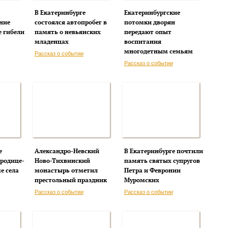
В Екатеринбурге
Екатеринбургские
ние
состоялся автопробег в
потомки дворян
е гибели
память о невьянских
передают опыт
младенцах
воспитания
многодетным семьям
Рассказ о событии
Рассказ о событии
е
Александро-Невский
В Екатеринбурге почтили
ородице-
Ново-Тихвинский
память святых супругов
е села
монастырь отметил
Петра и Февронии
престольный праздник
Муромских
Рассказ о событии
Рассказ о событии