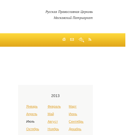
Русская Православная Церковь
Московский Патриархат
2013
Январь
Февраль
Март
Апрель
Май
Июнь
Июль
Август
Сентябрь
Октябрь
Ноябрь
Декабрь