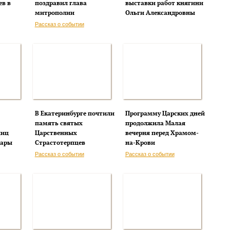
ев в
поздравил глава
выставки работ княгини
митрополии
Ольги Александровны
Рассказ о событии
В Екатеринбурге почтили
Программу Царских дней
память святых
продолжила Малая
ниц
Царственных
вечерня перед Храмом-
вары
Страстотерпцев
на-Крови
Рассказ о событии
Рассказ о событии