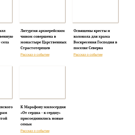
илл
Литургия архиерейским
Освящены кресты и
венную
чином совершена в
колокола для храма
 села
монастыре Царственных
Воскресения Господня в
Страстотерпцев
поселке Северка
Рассказ о событии
Рассказ о событии
инского
К Марафону милосердия
храм
«От сердца - к сердцу»
ятой
присоединились новые
семьи
Рассказ о событии