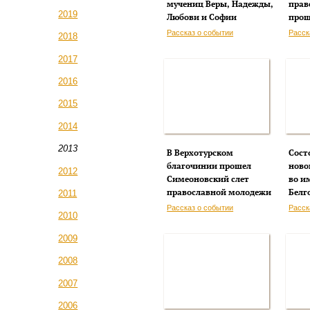
мучениц Веры, Надежды,
прав
2019
Любови и Софии
прош
Рассказ о событии
Расск
2018
2017
2016
2015
2014
2013
В Верхотурском
Сост
благочинии прошел
ново
2012
Симеоновский слет
во и
православной молодежи
Белг
2011
Рассказ о событии
Расск
2010
2009
2008
2007
2006