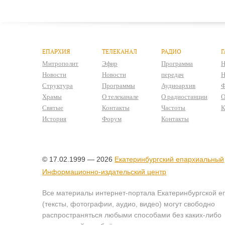
ЕПАРХИЯ
ТЕЛЕКАНАЛ
РАДИО
Г
Митрополит
Эфир
Программа
Н
Новости
Новости
передач
Н
Структура
Программы
Аудиоархив
Ф
Храмы
О телеканале
О радиостанции
О
Святые
Контакты
Частоты
К
История
Форум
Контакты
© 17.02.1999 — 2026
Екатеринбургский епархиальный
Информационно-издательский центр
Все материалы интернет-портала Екатеринбургской е
(тексты, фотографии, аудио, видео) могут свободно
распространяться любыми способами без каких-либо