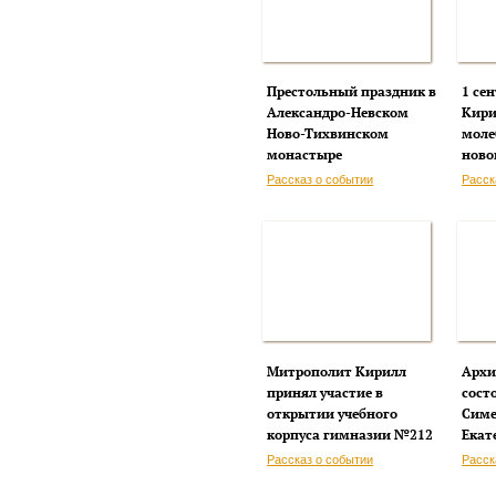
Престольный праздник в
1 се
Александро-Невском
Кири
Ново-Тихвинском
моле
монастыре
ново
Рассказ о событии
Расск
Митрополит Кирилл
Архи
принял участие в
сост
открытии учебного
Симе
корпуса гимназии №212
Екат
Рассказ о событии
Расск