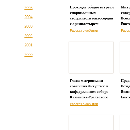
Проходят общие встречи
Митр
2005
епархиальных
сове
2004
сестричеств милосердия
Всех
с архипастырем
Екат
2003
Рассказ о событии
Расск
2002
2001
2000
Глава митрополии
Пред
совершил Литургию в
Рожд
кафедральном соборе
Возн
Каменска-Уральского
Екат
Рассказ о событии