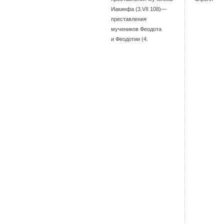
Иакинфа (3.VII 108)—
преставления
мучеников Феодота
и Феодотии (4.