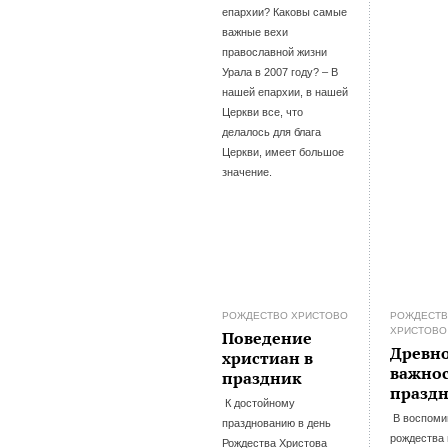
епархии? Каковы самые
важные вехи
православной жизни
Урала в 2007 году? – В
нашей епархии, в нашей
Церкви все, что
делалось для блага
Церкви, имеет большое
значение.
РОЖДЕСТВО ХРИСТОВО
РОЖДЕСТ
ХРИСТОВО
Поведение
Древно
христиан в
важно
праздник
празд
К достойному
В воспоми
празднованию в день
рождества 
Рождества Христова