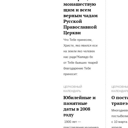
монашествую
щим и всем
верным чадам
Русской
Православной
Церкви
Что Тебе принесем,
Христе, яко явился еси
на земли яко человек
нас ради?Каяждо бо
от Тебе бывших тварей
благодарение Тебе
приносит:
ЦЕРКОВНЫЙ
ЦЕРКОВН
КАЛЕНДАРЬ
КАЛЕНДАР
Юбилейные и
О пост
памятные
трапез
даты в 2008
Многоднев
году
постыВели
1900 лет —
с 10 марта
преставления мученика
апреля