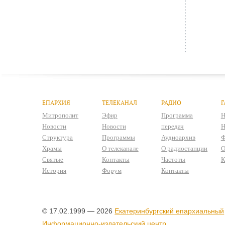
ЕПАРХИЯ
ТЕЛЕКАНАЛ
РАДИО
Г
Митрополит
Эфир
Программа
Н
Новости
Новости
передач
Н
Структура
Программы
Аудиоархив
Ф
Храмы
О телеканале
О радиостанции
О
Святые
Контакты
Частоты
К
История
Форум
Контакты
© 17.02.1999 — 2026
Екатеринбургский епархиальный
Информационно-издательский центр