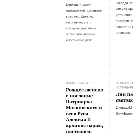
Господа н
Церковь и закон
Иисуса Хр
гражданский призывают
установле
всех нас. Древле,
праздник. 
как и ныне, в этот
относится 
праздник христиане
апостолов.
оставляли мирские
и житейские дела.
ПЕРВОСВЯТИТЕЛЬ
ЦЕРКОВН
КАЛЕНДАР
Рождественско
Дни п
е послание
святых
Патриарха
Московского и
1 январяМч
всея Руси
Вонифатия 
Алексия II
архипастырям,
пастырям,