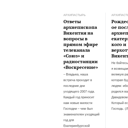
АРХИПАСТЫРЬ
АРХИПАСТ
Ответы
Рожде
архиепископа
ое пос
Викентия на
архие
вопросы в
екатер
прямом эфире
кого и
телеканала
верхот
«Союз» и
Викен
радиостанции
Не бойтесь
«Воскресение»
я возвеща
– Владыка, наша
великую ра
встреча проходит в
которая бу
последние дни
людям: иб
уходящего 2007 года.
родился ва
Каждый год приносит
Давидовом
нам новые милости
Который ес
Господни – чем был
Господь. (Л
знаменателен уходящий
год для
Екатеринбургской