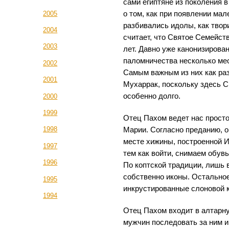
сами египтяне из поколения 
2005
о том, как при появлении мал
разбивались идолы, как твор
2004
считает, что Святое Семейств
2003
лет. Давно уже канонизирова
паломничества несколько мес
2002
Самым важным из них как раз
2001
Мухаррак, поскольку здесь 
особенно долго.
2000
1999
Отец Пахом ведет нас прост
1998
Марии. Согласно преданию, о
месте хижины, построенной 
1997
тем как войти, снимаем обувь
1996
По коптской традиции, лишь 
собственно иконы. Остальное
1995
инкрустированные слоновой 
1994
Отец Пахом входит в алтарну
мужчин последовать за ним и