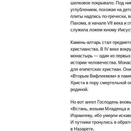
шелковое покрывало. Под ни
углублением, похожая на дет
плиты надпись по-гречески, 
Пахома, в начале VII века и 
служила ложем юному Иисус
Камень-алтарь стал предмет
христианства. В IV веке вокр
монастырь — один из первых
истории человечества. Монас
для египетских христиан. Он
«Вторым Вифлеемом» в память
Христа в пору смертельной оп
родиной.
Но вот ангел Господень вновь
«Встань, возьми Младенца и 
Израилеву, ибо умерли искав
И путники тронулись в обрат
в Назарете.