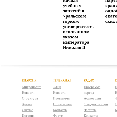
начала
парт
учебных
хран
занятий в
одно
Уральском
екат
горном
ских
университете,
основанном
указом
императора
Николая II
ЕПАРХИЯ
ТЕЛЕКАНАЛ
РАДИО
Г
Митрополит
Эфир
Программа
Н
Новости
Новости
передач
Н
Структура
Программы
Аудиоархив
Ф
Храмы
О телеканале
О радиостанции
О
Святые
Контакты
Частоты
К
История
Форум
Контакты