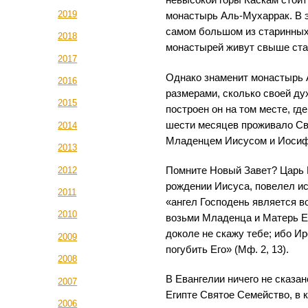
невысокой горы Каскам стоит
2019
монастырь Аль-Мухаррак. В 
самом большом из старинных
2018
монастырей живут свыше ста
2017
Однако знаменит монастырь 
2016
размерами, сколько своей ду
2015
построен он на том месте, гд
шести месяцев проживало Св
2014
Младенцем Иисусом и Иосиф
2013
2012
Помните Новый Завет? Царь И
рождении Иисуса, повелел ис
2011
«ангел Господень является во
2010
возьми Младенца и Матерь Его
доколе не скажу тебе; ибо И
2009
погубить Его» (Мф. 2, 13).
2008
В Евангелии ничего не сказан
2007
Египте Святое Семейство, в 
2006