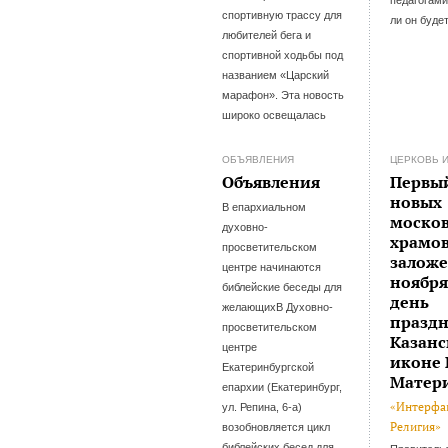
спортивную трассу для
ли он буде
любителей бега и
спортивной ходьбы под
названием «Царский
марафон». Эта новость
широко освещалась
ОБЪЯВЛЕНИЯ
ЦЕРКОВЬ 
Объявления
Первый
новых
В епархиальном
моско
духовно-
храмов
просветительском
заложе
центре начинаются
ноября
библейские беседы для
день
желающихВ Духовно-
празд
просветительском
Казан
центре
иконе
Екатеринбургской
Матер
епархии (Екатеринбург,
«Интерфа
ул. Репина, 6-а)
Религия»
возобновляется цикл
библейских бесед для