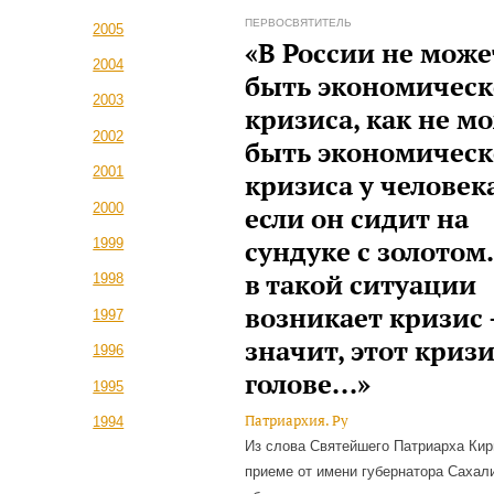
ПЕРВОСВЯТИТЕЛЬ
2005
«В России не може
2004
быть экономическ
2003
кризиса, как не м
2002
быть экономическ
2001
кризиса у человека
2000
если он сидит на
сундуке с золотом.
1999
в такой ситуации
1998
возникает кризис
1997
значит, этот кризи
1996
голове...»
1995
Патриархия. Ру
1994
Из слова Святейшего Патриарха Кир
приеме от имени губернатора Сахал