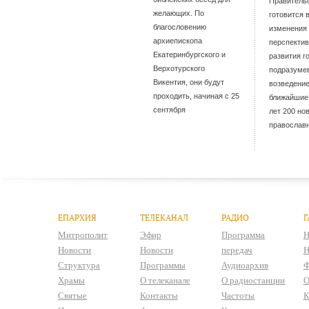
Правитель
желающих. По
готовится 
благословению
изменения
архиепископа
перспекти
Екатеринбургского и
развития г
Верхотурского
подразуме
Викентия, они будут
возведение
проходить, начиная с 25
ближайшие
сентября
лет 200 но
православ
ЕПАРХИЯ
ТЕЛЕКАНАЛ
РАДИО
Г
Митрополит
Эфир
Программа
Н
Новости
Новости
передач
Н
Структура
Программы
Аудиоархив
Ф
Храмы
О телеканале
О радиостанции
О
Святые
Контакты
Частоты
К