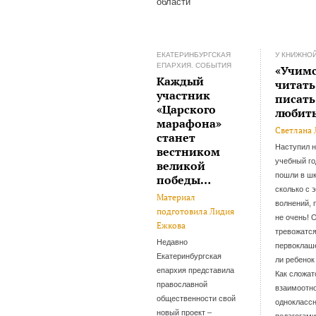
области
ЕКАТЕРИНБУРГСКАЯ
У КНИЖНО
ЕПАРХИЯ. СОБЫТИЯ
«Учим
Каждый
читать
участник
писать
«Царского
любит
марафона»
Светлана 
станет
Наступил 
вестником
учебный го
великой
пошли в шк
победы…
сколько с 
Материал
волнений, 
подготовила Лидия
не очень! 
Ежкова
тревожатся
Недавно
первоклаше
Екатеринбургская
ли ребенок
епархия представила
Как сложат
православной
взаимоотн
общественности свой
однокласс
новый проект –
педагогам