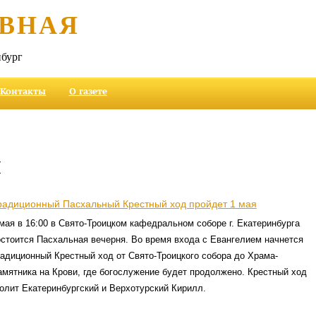
ВНАЯ
бург
Контакты
О газете
и
радиционный Пасхальный Крестный ход пройдет 1 мая
мая в 16:00 в Свято-Троицком кафедральном соборе г. Екатеринбурга
остоится Пасхальная вечерня. Во время входа с Евангелием начнется
радиционный Крестный ход от Свято-Троицкого собора до Храма-
амятника на Крови, где богослужение будет продолжено. Крестный ход
олит Екатеринбургский и Верхотурский Кирилл.