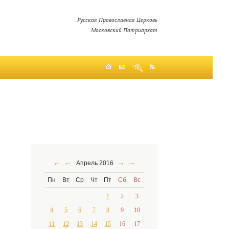
Русская Православная Церковь
Московский Патриархат
←
←
→
→
Апрель 2016
Пн
Вт
Ср
Чт
Пт
Сб
Вс
1
2
3
4
5
6
7
8
9
10
11
12
13
14
15
16
17