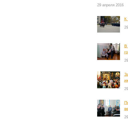
29 апреля 2016
К
2
В
г
2
З
и
2
П
в
2