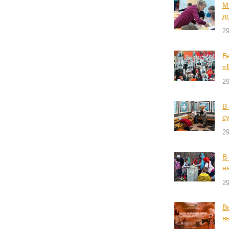
М
д
2
В
«
2
В
с
2
В
н
2
В
в