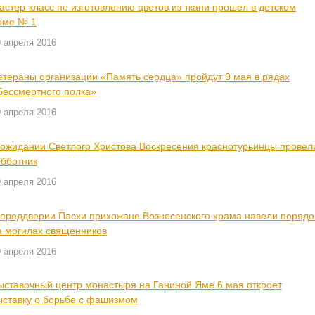
астер-класс по изготовлению цветов из ткани прошел в детском
оме № 1
9 апреля 2016
етераны организации «Память сердца» пройдут 9 мая в рядах
Бессмертного полка»
9 апреля 2016
 ожидании Светлого Христова Воскресения краснотурьинцы провел
убботник
9 апреля 2016
 преддверии Пасхи прихожане Вознесенского храма навели порядо
а могилах священников
9 апреля 2016
ыставочный центр монастыря на Ганиной Яме 6 мая откроет
ыставку о борьбе с фашизмом