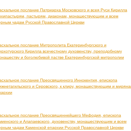
асхальное послание Патриарха Московского и всея Руси Кирилла
рхипастырям, пастырям, диаконам, монашествующим и всем
ерным чадам Русской Православной Церкви
асхальное послание Митрополита Екатеринбургского и
ерхотурского Кирилла всечестному духовенству, преподобному
онашеству и боголюбивой пастве Екатеринбургской митрополии
асхальное послание Преосвященного Иннокентия, епископа
ижнетагильского и Серовского, к клиру, монашествующим и мирян
пархии
асхальное послание Преосвященнейшего Мефодия, епископа
аменского и Алапаевского, духовенству, монашествующим и всем
ерным чадам Каменской епархии Русской Православной Церкви