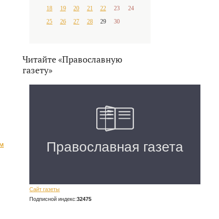
18
19
20
21
22
23
24
25
26
27
28
29
30
Читайте «Православную
газету»
ам
Сайт газеты
Подписной индекс:
32475