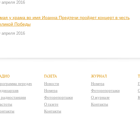
9 апреля 2016
 мая у храма во имя Иоанна Предтечи пройдет концерт в честь
еликой Победы
9 апреля 2016
АДИО
ГАЗЕТА
ЖУРНАЛ
рограмма передач
Новости
Номера
П
удиоархив
Номера
Фоторепортажи
О
 радиостанции
Фоторепортажи
О журнале
К
астоты
О газете
Контакты
онтакты
Контакты