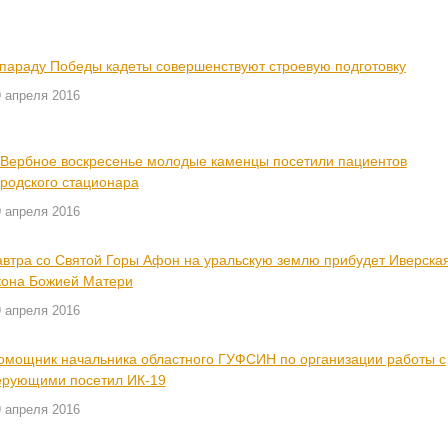
 параду Победы кадеты совершенствуют строевую подготовку
9 апреля 2016
 Вербное воскресенье молодые каменцы посетили пациентов
ородского стационара
9 апреля 2016
автра со Святой Горы Афон на уральскую землю прибудет Иверска
кона Божией Матери
9 апреля 2016
омощник начальника областного ГУФСИН по организации работы с
ерующими посетил ИК-19
9 апреля 2016