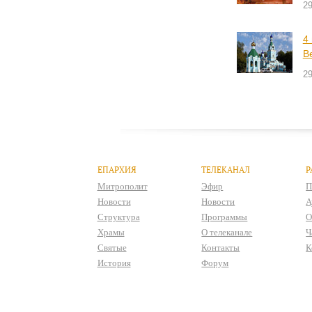
2
4
В
2
ЕПАРХИЯ
ТЕЛЕКАНАЛ
Р
Митрополит
Эфир
П
Новости
Новости
А
Структура
Программы
О
Храмы
О телеканале
Ч
Святые
Контакты
К
История
Форум