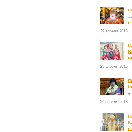
П
а
в
29 апреля 2016
П
В
м
29 апреля 2016
П
Н
е
29 апреля 2016
П
К
в