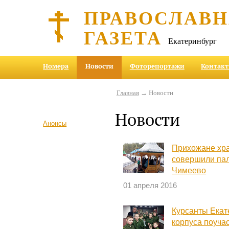
ПРАВОСЛАВ
ГАЗЕТА
Екатеринбург
Номера
Новости
Фоторепортажи
Контак
Главная
→ Новости
Новости
Анонсы
Прихожане хр
совершили пал
Чимеево
01 апреля 2016
Курсанты Екат
корпуса поуча