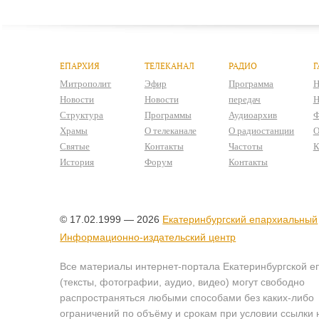
ЕПАРХИЯ
ТЕЛЕКАНАЛ
РАДИО
Г
Митрополит
Эфир
Программа
Н
Новости
Новости
передач
Н
Структура
Программы
Аудиоархив
Ф
Храмы
О телеканале
О радиостанции
О
Святые
Контакты
Частоты
К
История
Форум
Контакты
© 17.02.1999 — 2026
Екатеринбургский епархиальный
Информационно-издательский центр
Все материалы интернет-портала Екатеринбургской е
(тексты, фотографии, аудио, видео) могут свободно
распространяться любыми способами без каких-либо
ограничений по объёму и срокам при условии ссылки 