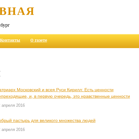
ВНАЯ
бург
Контакты
О газете
и
атриарх Московский и всея Руси Кирилл: Есть ценности
епреходящие, и, в первую очередь, это нравственные ценности
2 апреля 2016
обрый пастырь для великого множества людей
2 апреля 2016