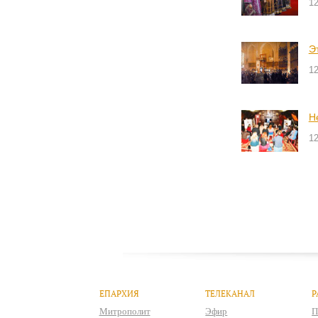
1
Э
1
Н
1
ЕПАРХИЯ
ТЕЛЕКАНАЛ
Р
Митрополит
Эфир
П