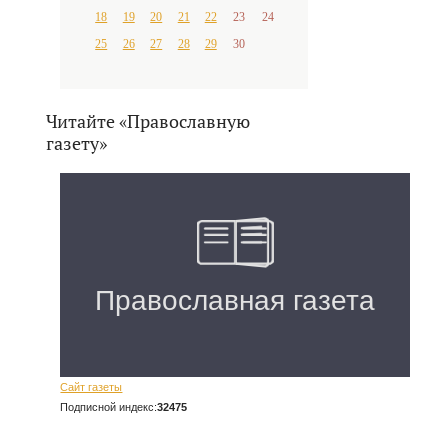
18
19
20
21
22
23
24
25
26
27
28
29
30
Читайте «Православную
газету»
Сайт газеты
Подписной индекс:
32475