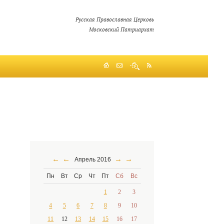
Русская Православная Церковь
Московский Патриархат
←
←
→
→
Апрель 2016
Пн
Вт
Ср
Чт
Пт
Сб
Вс
1
2
3
4
5
6
7
8
9
10
11
12
13
14
15
16
17