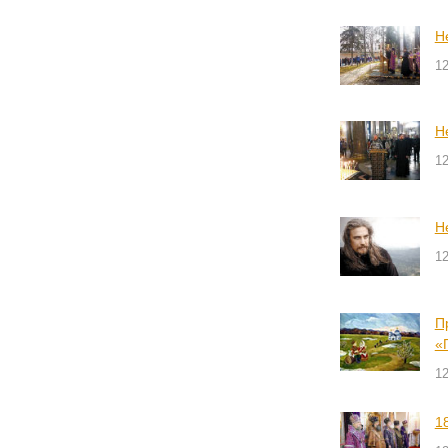
Н
1
Н
1
Н
1
П
«
1
1