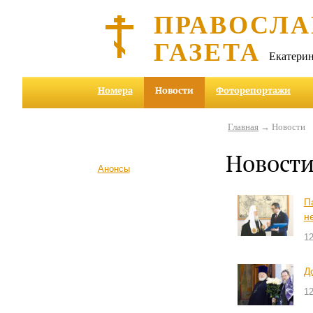
ПРАВОСЛА
ГАЗЕТА
Екатерин
Номера
Новости
Фоторепортажи
Главная
→ Новости
Новост
Анонсы
П
н
1
Д
1