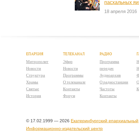
пасхальных яи
18 апреля 2016
ЕПАРХИЯ
ТЕЛЕКАНАЛ
РАДИО
Г
Митрополит
Эфир
Программа
Н
Новости
Новости
передач
Н
Структура
Программы
Аудиоархив
Ф
Храмы
О телеканале
О радиостанции
О
Святые
Контакты
Частоты
К
История
Форум
Контакты
© 17.02.1999 — 2026
Екатеринбургский епархиальный
Информационно-издательский центр