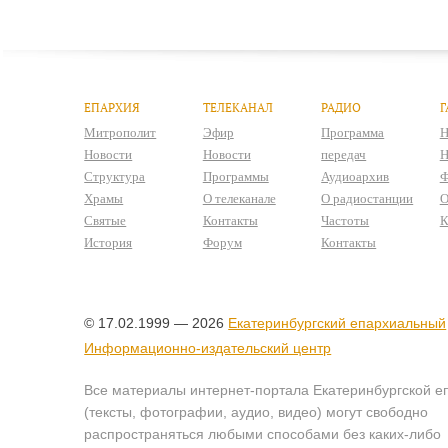
ЕПАРХИЯ
ТЕЛЕКАНАЛ
РАДИО
Г
Митрополит
Эфир
Программа
Н
Новости
Новости
передач
Н
Структура
Программы
Аудиоархив
Ф
Храмы
О телеканале
О радиостанции
О
Святые
Контакты
Частоты
К
История
Форум
Контакты
© 17.02.1999 — 2026
Екатеринбургский епархиальный
Информационно-издательский центр
Все материалы интернет-портала Екатеринбургской е
(тексты, фотографии, аудио, видео) могут свободно
распространяться любыми способами без каких-либо