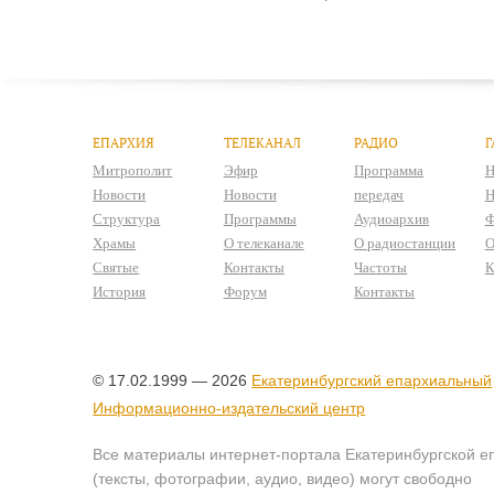
ЕПАРХИЯ
ТЕЛЕКАНАЛ
РАДИО
Г
Митрополит
Эфир
Программа
Н
Новости
Новости
передач
Н
Структура
Программы
Аудиоархив
Ф
Храмы
О телеканале
О радиостанции
О
Святые
Контакты
Частоты
К
История
Форум
Контакты
© 17.02.1999 — 2026
Екатеринбургский епархиальный
Информационно-издательский центр
Все материалы интернет-портала Екатеринбургской е
(тексты, фотографии, аудио, видео) могут свободно