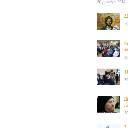
30 декабря 2014
3
30
К
з
30
1
30
П
д
30
7