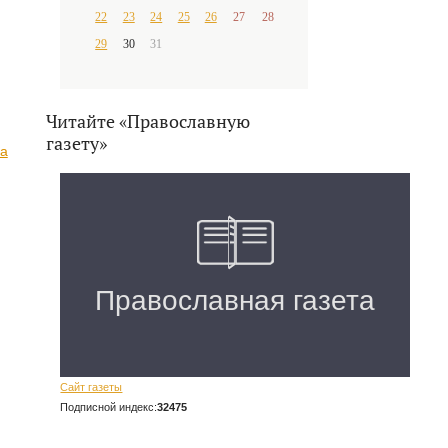
22
23
24
25
26
27
28
29
30
31
Читайте «Православную
газету»
на
Сайт газеты
Подписной индекс:
32475