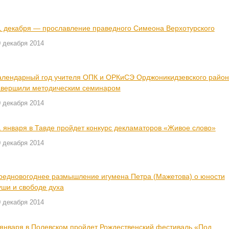
1 декабря — прославление праведного Симеона Верхотурского
 декабря 2014
алендарный год учителя ОПК и ОРКиСЭ Орджоникидзевского райо
авершили методическим семинаром
 декабря 2014
1 января в Тавде пройдет конкурс декламаторов «Живое слово»
 декабря 2014
редновогоднее размышление игумена Петра (Мажетова) о юности
уши и свободе духа
 декабря 2014
 января в Полевском пройдет Рождественский фестиваль «Под