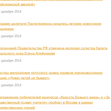
ифлеемской звездой»
 декабря 2014
 храме целителя Пантелеимона начались детские новогодние
раздники
 декабря 2014
типендией Правительства РФ отмечена молодая солистка балета
ральского хора Елена Алейникова
 декабря 2014
естры милосердия уктусского храма провели предновогоднюю
кцию «Чужих детей не бывает»
 декабря 2014
аграждение победителей конкурсов «Красота Божьего мира» и «За
равственный подвиг учителя» пройдет в Москве в рамках
ождественских чтений