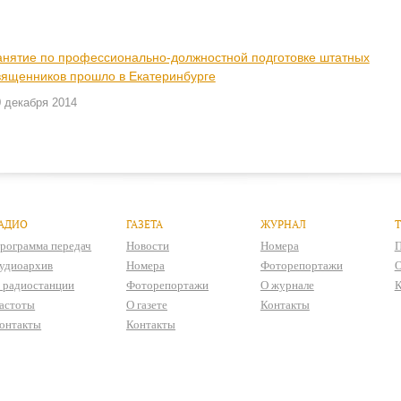
анятие по профессионально-должностной подготовке штатных
вященников прошло в Екатеринбурге
 декабря 2014
АДИО
ГАЗЕТА
ЖУРНАЛ
рограмма передач
Новости
Номера
П
удиоархив
Номера
Фоторепортажи
О
 радиостанции
Фоторепортажи
О журнале
К
астоты
О газете
Контакты
онтакты
Контакты