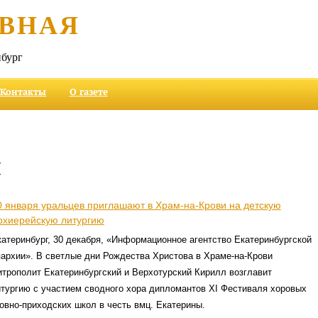
ВНАЯ
бург
Контакты
О газете
и
0 января уральцев приглашают в Храм-на-Крови на детскую
рхиерейскую литургию
катеринбург, 30 декабря, «Информационное агентство Екатеринбургской
пархии». В светлые дни Рождества Христова в Храме-на-Крови
итрополит Екатеринбургский и Верхотурский Кирилл возглавит
тургию с участием сводного хора дипломантов ХI Фестиваля хоровых
овно-приходских школ в честь вмц. Екатерины.