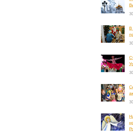
В
30
В
п
30
С
У
30
С
а
30
Н
н
Р