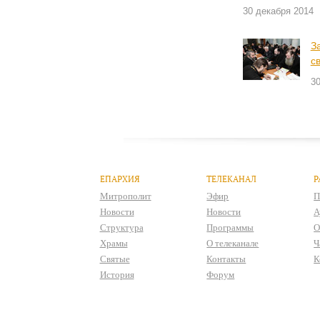
30 декабря 2014
З
с
30
ЕПАРХИЯ
ТЕЛЕКАНАЛ
Р
Митрополит
Эфир
П
Новости
Новости
А
Структура
Программы
О
Храмы
О телеканале
Ч
Святые
Контакты
К
История
Форум