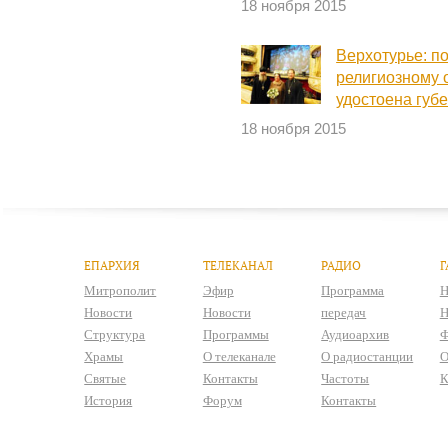
18 ноября 2015
Верхотурье: п
религиозному 
удостоена губ
18 ноября 2015
ЕПАРХИЯ
ТЕЛЕКАНАЛ
РАДИО
Г
Митрополит
Эфир
Программа
Н
Новости
Новости
передач
Н
Структура
Программы
Аудиоархив
Ф
Храмы
О телеканале
О радиостанции
О
Святые
Контакты
Частоты
К
История
Форум
Контакты