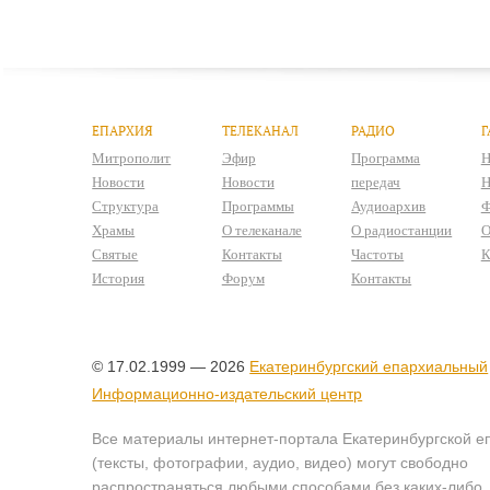
ЕПАРХИЯ
ТЕЛЕКАНАЛ
РАДИО
Г
Митрополит
Эфир
Программа
Н
Новости
Новости
передач
Н
Структура
Программы
Аудиоархив
Ф
Храмы
О телеканале
О радиостанции
О
Святые
Контакты
Частоты
К
История
Форум
Контакты
© 17.02.1999 — 2026
Екатеринбургский епархиальный
Информационно-издательский центр
Все материалы интернет-портала Екатеринбургской е
(тексты, фотографии, аудио, видео) могут свободно
распространяться любыми способами без каких-либо