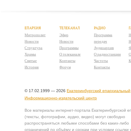
ЕПАРХИЯ
ТЕЛЕКАНАЛ
РАДИО
Г
Митрополит
Эфир
Программа
Н
Новости
Новости
передач
Н
Структура
Программы
Аудиоархив
Ф
Храмы
О телеканале
О радиостанции
О
Святые
Контакты
Частоты
К
История
Форум
Контакты
© 17.02.1999 — 2026
Екатеринбургский епархиальный
Информационно-издательский центр
Все материалы интернет-портала Екатеринбургской е
(тексты, фотографии, аудио, видео) могут свободно
распространяться любыми способами без каких-либо
ограничений по объёму и срокам при условии ссылки 