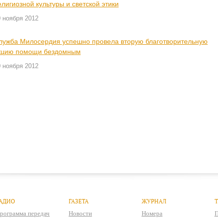
елигиозной культуры и светской этики
 ноября 2012
лужба Милосердия успешно провела вторую благотворительную
кцию помощи бездомным
 ноября 2012
АДИО
ГАЗЕТА
ЖУРНАЛ
рограмма передач
Новости
Номера
П