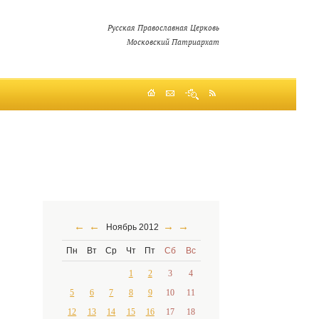
Русская Православная Церковь
Московский Патриархат
←
←
→
→
Ноябрь 2012
Пн
Вт
Ср
Чт
Пт
Сб
Вс
1
2
3
4
5
6
7
8
9
10
11
12
13
14
15
16
17
18