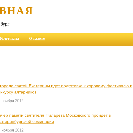
ВНАЯ
бург
Контакты
О газете
и
 городе святой Екатерины идет подготовка к хоровому фестивалю и
онкурсу алтарников
 ноября 2012
ечер памяти святителя Филарета Московского пройдет в
катеринбургской семинарии
 ноября 2012