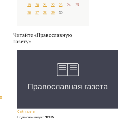
19
20
21
22
23
24
25
26
27
28
29
30
Читайте «Православную
газету»
х
Сайт газеты
Подписной индекс:
32475