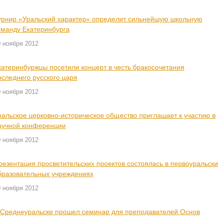
урнир «Уральский характер» определит сильнейшую школьную
оманду Екатеринбурга
 ноября 2012
катеринбуржцы посетили концерт в честь бракосочетания
оследнего русского царя
 ноября 2012
ральское церковно-историческое общество приглашает к участию в
аучной конференции
 ноября 2012
резентация просветительских проектов состоялась в первоуральски
бразовательных учреждениях
 ноября 2012
 Среднеуральске прошел семинар для преподавателей Основ