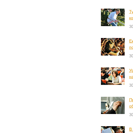
Т
к
30
Е
п
30
У
н
30
П
о
30
В