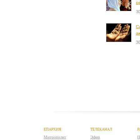
р
30
С
а
30
ЕПАРХИЯ
ТЕЛЕКАНАЛ
Р
Митрополит
Эфир
П