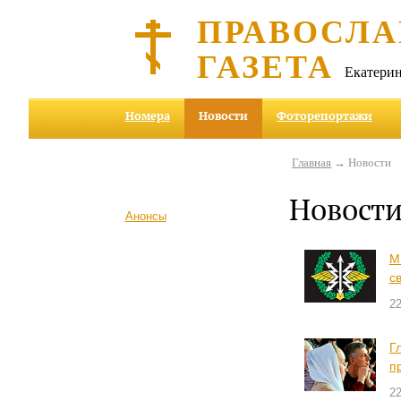
ПРАВОСЛА
ГАЗЕТА
Екатерин
Номера
Новости
Фоторепортажи
Главная
→ Новости
Новост
Анонсы
М
с
22
Г
п
22