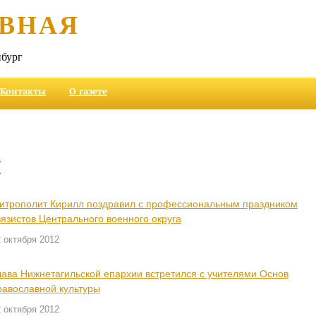
ВНАЯ
бург
Контакты
О газете
и
итрополит Кирилл поздравил с профессиональным праздником
вязистов Центрального военного округа
 октября 2012
лава Нижнетагильской епархии встретился с учителями Основ
равославной культуры
 октября 2012