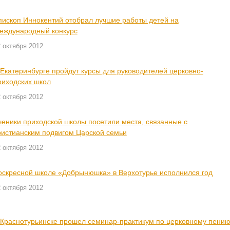
пископ Иннокентий отобрал лучшие работы детей на
еждународный конкурс
 октября 2012
 Екатеринбурге пройдут курсы для руководителей церковно-
риходских школ
 октября 2012
ченики приходской школы посетили места, связанные с
ристианским подвигом Царской семьи
 октября 2012
оскресной школе «Добрынюшка» в Верхотурье исполнился год
 октября 2012
 Краснотурьинске прошел семинар-практикум по церковному пени