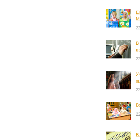
Е
М
22
В
п
22
У
х
22
В
22
В