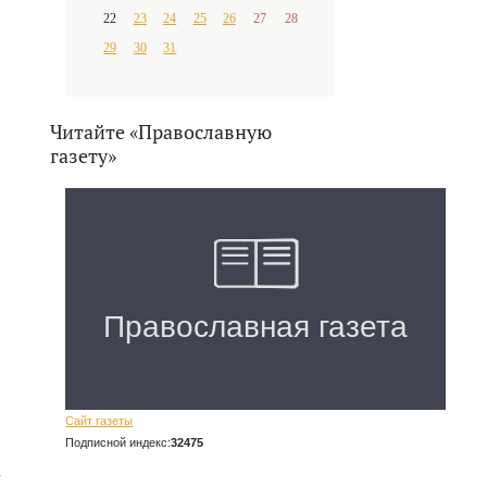
22
23
24
25
26
27
28
29
30
31
Читайте «Православную
газету»
Сайт газеты
Подписной индекс:
32475
ю