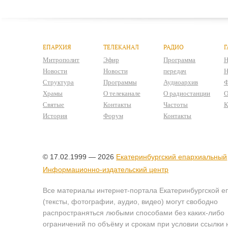
ЕПАРХИЯ
ТЕЛЕКАНАЛ
РАДИО
Г
Митрополит
Эфир
Программа
Н
Новости
Новости
передач
Н
Структура
Программы
Аудиоархив
Ф
Храмы
О телеканале
О радиостанции
О
Святые
Контакты
Частоты
К
История
Форум
Контакты
© 17.02.1999 — 2026
Екатеринбургский епархиальный
Информационно-издательский центр
Все материалы интернет-портала Екатеринбургской е
(тексты, фотографии, аудио, видео) могут свободно
распространяться любыми способами без каких-либо
ограничений по объёму и срокам при условии ссылки 