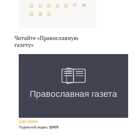
22
23
24
25
26
27
28
29
30
31
Читайте «Православную
газету»
Сайт газеты
Подписной индекс:
32475