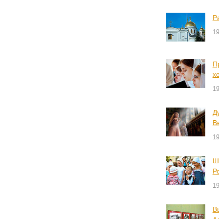
Р
19
П
х
19
Д
В
19
Ш
Р
19
В