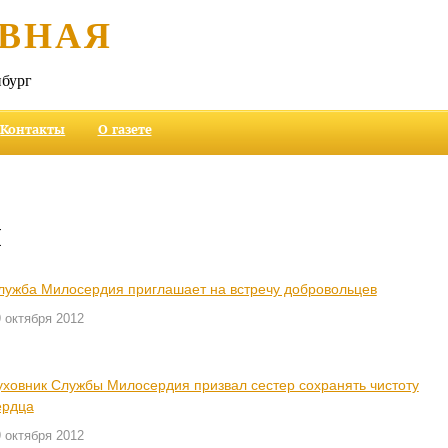
ВНАЯ
бург
Контакты
О газете
и
лужба Милосердия приглашает на встречу добровольцев
 октября 2012
уховник Службы Милосердия призвал сестер сохранять чистоту
ердца
 октября 2012