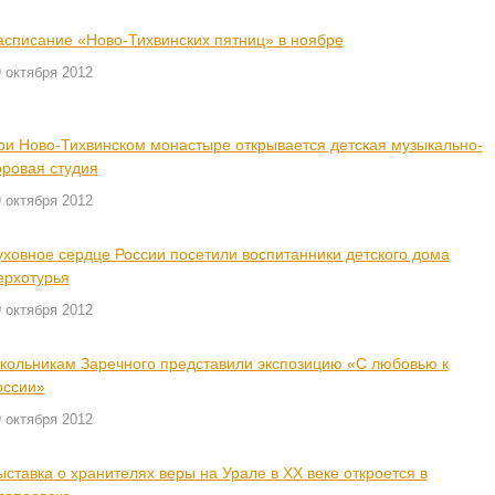
асписание «Ново-Тихвинских пятниц» в ноябре
 октября 2012
ри Ново-Тихвинском монастыре открывается детская музыкально-
оровая студия
 октября 2012
уховное сердце России посетили воспитанники детского дома
ерхотурья
 октября 2012
кольникам Заречного представили экспозицию «С любовью к
оссии»
 октября 2012
ыставка о хранителях веры на Урале в XX веке откроется в