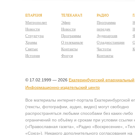
ЕПАРХИЯ
ТЕЛЕКАНАЛ
РАДИО
Г
Митрополит
Эфир
Программа
Н
Новости
Новости
передач
Н
Структура
Программы
Аудиоархив
Ф
Храмы
О телеканале
О радиостанции
О
Святые
Контакты
Частоты
К
История
Форум
Контакты
© 17.02.1999 — 2026
Екатеринбургский епархиальный
Информационно-издательский центр
Все материалы интернет-портала Екатеринбургской е
(тексты, фотографии, аудио, видео) могут свободно
распространяться любыми способами без каких-либо
ограничений по объёму и срокам при условии ссылки 
(«Православная газета», «Радио «Воскресение», «Те
«Союз»). Никакого дополнительного согласования на