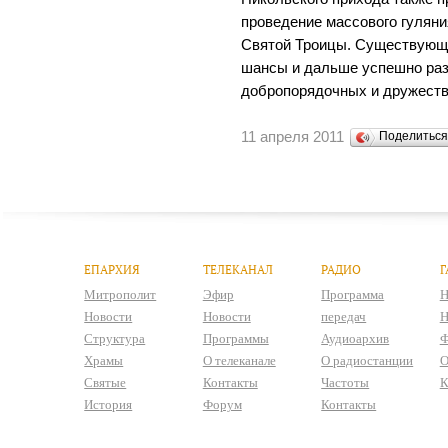
проведение массового гуляни
Святой Троицы. Существующе
шансы и дальше успешно раз
добропорядочных и дружеств
11 апреля 2011
Поделитьс
ЕПАРХИЯ
ТЕЛЕКАНАЛ
РАДИО
Г
Митрополит
Эфир
Программа
Н
Новости
Новости
передач
Н
Структура
Программы
Аудиоархив
Ф
Храмы
О телеканале
О радиостанции
О
Святые
Контакты
Частоты
К
История
Форум
Контакты