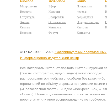
ЕПАРХИЯ
ТЕЛЕКАНАЛ
РАДИО
Г
Митрополит
Эфир
Программа
Н
Новости
Новости
передач
Н
Структура
Программы
Аудиоархив
Ф
Храмы
О телеканале
О радиостанции
О
Святые
Контакты
Частоты
К
История
Форум
Контакты
© 17.02.1999 — 2026
Екатеринбургский епархиальный
Информационно-издательский центр
Все материалы интернет-портала Екатеринбургской е
(тексты, фотографии, аудио, видео) могут свободно
распространяться любыми способами без каких-либо
ограничений по объёму и срокам при условии ссылки 
(«Православная газета», «Радио «Воскресение», «Те
«Союз»). Никакого дополнительного согласования на
перепечатку или иное воспроизведение не требуется.