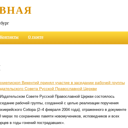
ВНАЯ
бург
Контакты
О газете
и
рхиепископ Викентий принял участие в заседании рабочей группы
здательского Совета Русской Православной Церкви
 Издательском Совете Русской Православной Церкви состоялось
аседание рабочей группы, созданной с целью реализации поручения
хиерейского Собора (2–4 февраля 2004 года), отраженного в документе
О мерах по сохранению памяти новомучеников, исповедников и всех
орцев в годы гонений пострадавших».