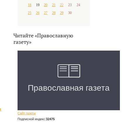
18
19
20
21
22
23
24
25
26
27
28
29
30
Читайте «Православную
газету»
м
Сайт газеты
Подписной индекс:
32475