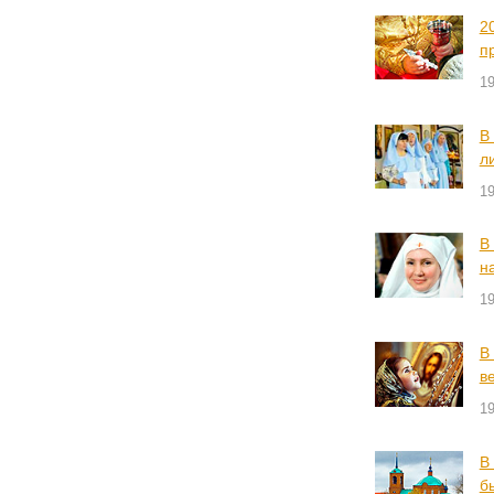
2
п
19
В
л
19
В
н
19
В
в
19
В
б