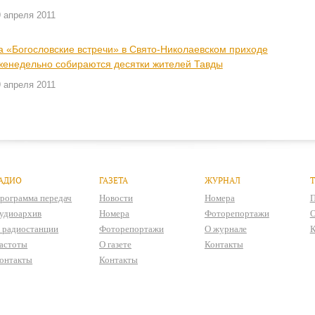
 апреля 2011
а «Богословские встречи» в Свято-Николаевском приходе
женедельно собираются десятки жителей Тавды
 апреля 2011
АДИО
ГАЗЕТА
ЖУРНАЛ
рограмма передач
Новости
Номера
П
удиоархив
Номера
Фоторепортажи
О
 радиостанции
Фоторепортажи
О журнале
К
астоты
О газете
Контакты
онтакты
Контакты