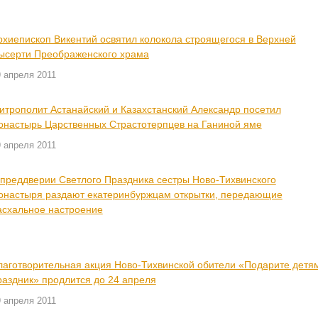
рхиепископ Викентий освятил колокола строящегося в Верхней
ысерти Преображенского храма
 апреля 2011
итрополит Астанайский и Казахстанский Александр посетил
онастырь Царственных Страстотерпцев на Ганиной яме
 апреля 2011
 преддверии Светлого Праздника сестры Ново-Тихвинского
онастыря раздают екатеринбуржцам открытки, передающие
асхальное настроение
лаготворительная акция Ново-Тихвинской обители «Подарите детя
раздник» продлится до 24 апреля
 апреля 2011