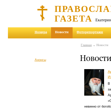
ПРАВОСЛА
ГАЗЕТА
Екатерин
Номера
Новости
Фоторепортажи
Главная
→ Новости
Новост
Анонсы
А
И
В
з
Ар
«
невинно от богоб