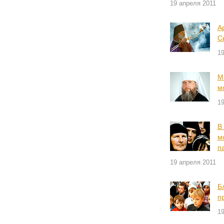
19 апреля 2011
А
С
19
М
м
19
В
м
п
19 апреля 2011
Б
п
19