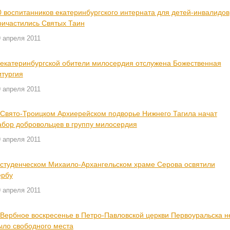
0 воспитанников екатеринбургского интерната для детей-инвалидов
ричастились Святых Таин
 апреля 2011
 екатеринбургской обители милосердия отслужена Божественная
итургия
 апреля 2011
 Свято-Троицком Архиерейском подворье Нижнего Тагила начат
абор добровольцев в группу милосердия
 апреля 2011
 студенческом Михаило-Архангельском храме Серова освятили
ербу
 апреля 2011
 Вербное воскресенье в Петро-Павловской церкви Первоуральска н
ыло свободного места