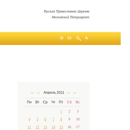
Русская Православная Церковь
Московский Патриархат
←
←
→
→
Апрель 2011
Пн
Вт
Ср
Чт
Пт
Сб
Вс
1
2
3
4
5
6
7
8
9
10
11
12
13
14
15
16
17