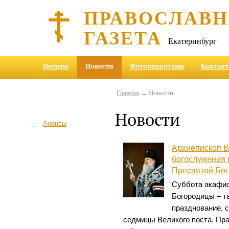
ПРАВОСЛАВ
ГАЗЕТА
Екатеринбург
Номера
Новости
Фоторепортажи
Контак
Главная
→ Новости
Новости
Анонсы
Архиепископ В
богослужения
Пресвятой Бо
Суббота акафис
Богородицы – т
празднование, 
седмицы Великого поста. Пра