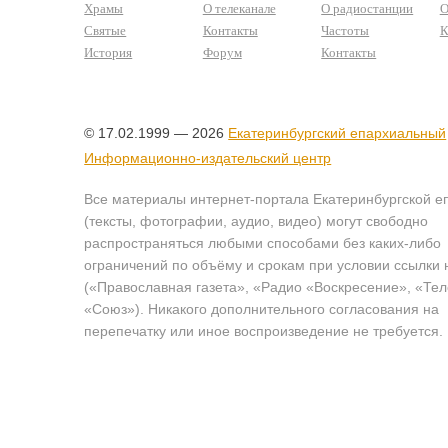
Храмы
О телеканале
О радиостанции
О
Святые
Контакты
Частоты
К
История
Форум
Контакты
© 17.02.1999 — 2026
Екатеринбургский епархиальный
Информационно-издательский центр
Все материалы интернет-портала Екатеринбургской е
(тексты, фотографии, аудио, видео) могут свободно
распространяться любыми способами без каких-либо
ограничений по объёму и срокам при условии ссылки 
(«Православная газета», «Радио «Воскресение», «Те
«Союз»). Никакого дополнительного согласования на
перепечатку или иное воспроизведение не требуется.