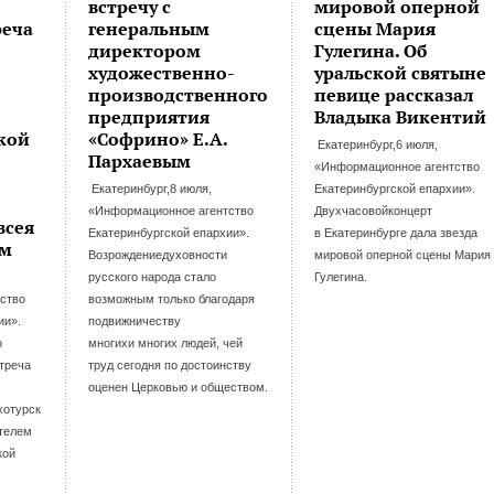
встречу с
мировой оперной
реча
генеральным
сцены Мария
директором
Гулегина. Об
художественно-
уральской святыне
производственного
певице рассказал
предприятия
Владыка Викентий
кой
«Софрино» Е.А.
Екатеринбург,6 июля,
Пархаевым
«Информационное агентство
Екатеринбург,8 июля,
Екатеринбургской епархии».
«Информационное агентство
Двухчасовойконцерт
всея
Екатеринбургской епархии».
в Екатеринбурге дала звезда
ом
Возрождениедуховности
мировой оперной сцены Мария
русского народа стало
Гулегина.
ство
возможным только благодаря
ии».
подвижничеству
о
многихи многих людей, чей
треча
труд сегодня по достоинству
оценен Церковью и обществом.
хотурск
ятелем
кой