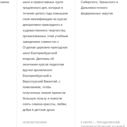
Иоанна.
школ и православных групп
Сибирского, Уральского и
продленного дня, которые в
Дальневосточного
течение целого года повышали
федеральных округов.
свою квалификацию на курсах
декоративно-прикладного и
художественного творчества,
организованных этим учебным
заведением совместно с
Отделом церковно-приходских
школ Екатеринбургской
епархии. Дипломы об
окончании курсов педагогам
вручил архиепископ
Екатеринбургский и
Верхотурский Викентий, с
пожеланием, чтобы
полученные знания принесли
большую пользу и помогли
сеять семена красоты, любви,
добра в детские души.
НОВОМУЧЕНИКИ
9 ИЮЛЯ — ПРАЗДНОВАНИЕ
ТИХВИНСКОЙ ИКОНЕ БОЖИЕЙ