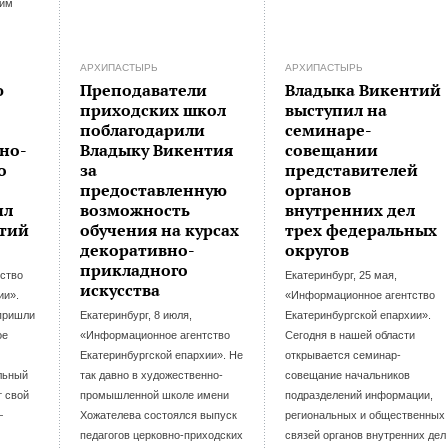
ким
АРХИПАСТЫРЬ
АРХИПАСТЫРЬ
ю
Преподаватели
Владыка Викентий
приходских школ
выступил на
поблагодарили
семинаре-
но-
Владыку Викентия
совещании
о
за
представителей
предоставленную
органов
ил
возможность
внутренних дел
тий
обучения на курсах
трех федеральных
декоративно-
округов
прикладного
ство
Екатеринбург, 25 мая,
искусства
ии».
«Информационное агентство
пришли
Екатеринбург, 8 июля,
Екатеринбургской епархии».
ое
«Информационное агентство
Сегодня в нашей области
Екатеринбургской епархии». Не
открывается семинар-
льный
так давно в художественно-
совещание начальников
т свой
промышленной школе имени
подразделений информации,
—
Хожателева состоялся выпуск
региональных и общественных
педагогов церковно-приходских
связей органов внутренних дел