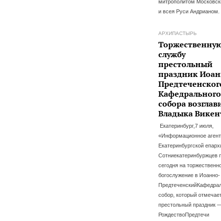
митрополитом Московс
и всея Руси Андрианом.
АРХИПАСТЫРЬ
Торжественну
службу
престольный
праздник Иоан
Предтеченског
Кафедрального
собора возглав
Владыка Викен
Екатеринбург,7 июля,
«Информационное агент
Екатеринбургской епарх
Сотниекатеринбуржцев 
сегодня на торжественн
богослужение в Иоанно-
ПредтеченскийКафедра
собор, который отмечае
престольный праздник 
РождествоПредтечи