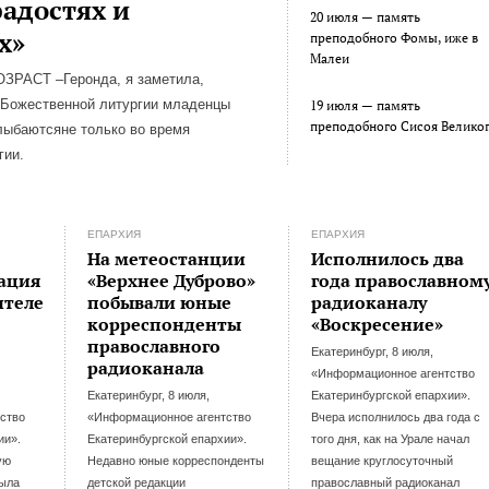
радостях и
20 июля — память
х»
преподобного Фомы, иже в
Малеи
РАСТ –Геронда, я заметила,
я Божественной литургии младенцы
19 июля — память
преподобного Сисоя Велико
лыбаютсяне только во время
гии.
ЕПАРХИЯ
ЕПАРХИЯ
На метеостанции
Исполнилось два
гация
«Верхнее Дуброво»
года православном
ителе
побывали юные
радиоканалу
корреспонденты
«Воскресение»
православного
Екатеринбург, 8 июля,
радиоканала
«Информационное агентство
Екатеринбург, 8 июля,
Екатеринбургской епархии».
ство
«Информационное агентство
Вчера исполнилось два года с
ии».
Екатеринбургской епархии».
того дня, как на Урале начал
ую
Недавно юные корреспонденты
вещание круглосуточный
была
детской редакции
православный радиоканал