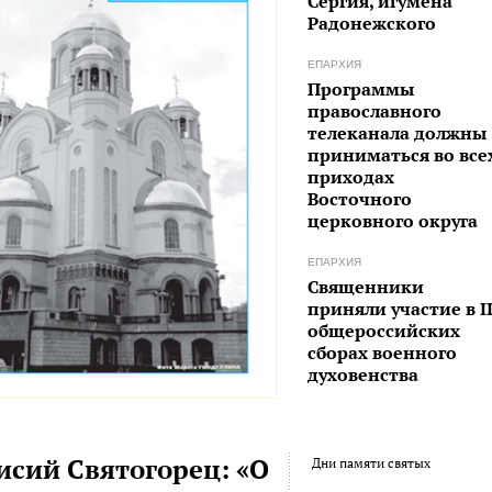
Сергия, игумена
Радонежского
ЕПАРХИЯ
Программы
православного
телеканала должны
приниматься во все
приходах
Восточного
церковного округа
ЕПАРХИЯ
Священники
приняли участие в II
общероссийских
сборах военного
духовенства
исий Святогорец: «О
Дни памяти святых