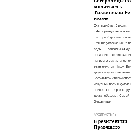
Богородицы по
молитвам к
Тихвинской Ее
иконе
Екатеринбург, 6 июля,
«Информационное агент
Екатеринбургской епарх
Отныне ублажат Меня в
роды… Евангелие от Лу
преданию, Тихвинская и
написана самим апосто
евангелистом Лукой. Вм
двумя другими иконами
Богоматери святой апос
искусный врач и художн
принес этот образ с дру
двумя образами Самой
Владычице.
АРХИПАСТЫРЬ
В резиденции
Правящего