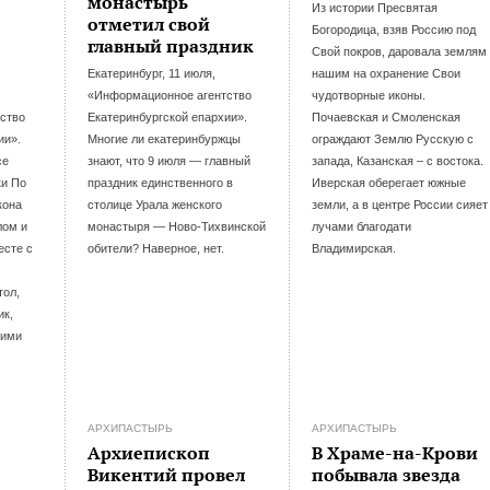
монастырь
Из истории Пресвятая
отметил свой
Богородица, взяв Россию под
главный праздник
Свой покров, даровала землям
Екатеринбург, 11 июля,
нашим на охранение Свои
«Информационное агентство
чудотворные иконы.
ство
Екатеринбургской епархии».
Почаевская и Смоленская
ии».
Многие ли екатеринбуржцы
ограждают Землю Русскую с
се
знают, что 9 июля — главный
запада, Казанская – с востока.
ки По
праздник единственного в
Иверская оберегает южные
кона
столице Урала женского
земли, а в центре России сияет
лом и
монастыря — Ново-Тихвинской
лучами благодати
есте с
обители? Наверное, нет.
Владимирская.
тол,
ик,
гими
АРХИПАСТЫРЬ
АРХИПАСТЫРЬ
Архиепископ
В Храме-на-Крови
Викентий провел
побывала звезда