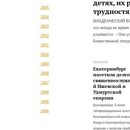
детях, их 
2005
трудностя
2004
МЛАДЕНЧЕСКИЙ ВОЗ
2003
что иногда во врем
улыбаются. – Они у
2002
Божественной литур
2001
2000
ЕПАРХИЯ
1999
Екатеринбург
1998
посетила деле
священнослуж
1997
й Ижевской и
Удмуртской
1996
епархии
1995
Екатеринбург, 5 июля,
1994
«Информационное агент
Екатеринбургской епарх
Вчера в Екатеринбургск
епархию с визитом при