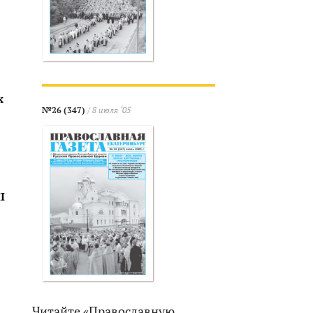
х
№26 (347)
/ 8 июля ‘05
I
Читайте «Православную