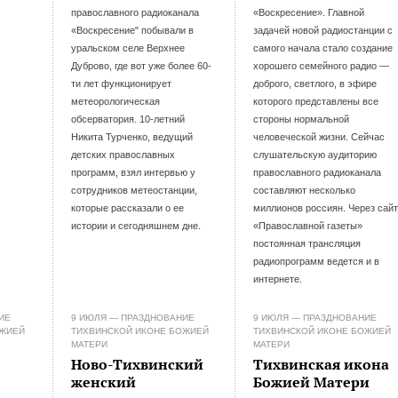
православного радиоканала
«Воскресение». Главной
«Воскресение" побывали в
задачей новой радиостанции с
уральском селе Верхнее
самого начала стало создание
Дуброво, где вот уже более 60-
хорошего семейного радио —
ти лет функционирует
доброго, светлого, в эфире
метеорологическая
которого представлены все
обсерватория. 10-летний
стороны нормальной
Никита Турченко, ведущий
человеческой жизни. Сейчас
детских православных
слушательскую аудиторию
программ, взял интервью у
православного радиоканала
сотрудников метеостанции,
составляют несколько
которые рассказали о ее
миллионов россиян. Через сайт
истории и сегодняшнем дне.
«Православной газеты»
постоянная трансляция
радиопрограмм ведется и в
интернете.
ИЕ
9 ИЮЛЯ — ПРАЗДНОВАНИЕ
9 ИЮЛЯ — ПРАЗДНОВАНИЕ
ОЖИЕЙ
ТИХВИНСКОЙ ИКОНЕ БОЖИЕЙ
ТИХВИНСКОЙ ИКОНЕ БОЖИЕЙ
МАТЕРИ
МАТЕРИ
Ново-Тихвинский
Тихвинская икона
женский
Божией Матери