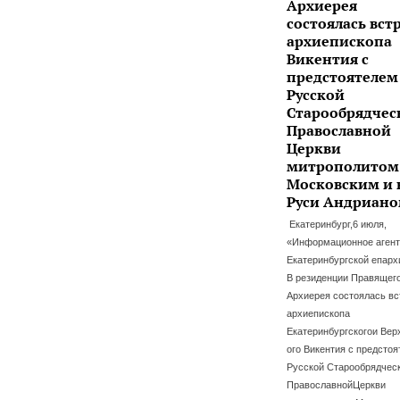
Архиерея
состоялась вст
архиепископа
Викентия с
предстоятелем
Русской
Старообрядчес
Православной
Церкви
митрополитом
Московским и 
Руси Андриан
Екатеринбург,6 июля,
«Информационное агент
Екатеринбургской епарх
В резиденции Правящег
Архиерея состоялась вс
архиепископа
Екатеринбургскогои Вер
ого Викентия с предсто
Русской Старообрядчес
ПравославнойЦеркви