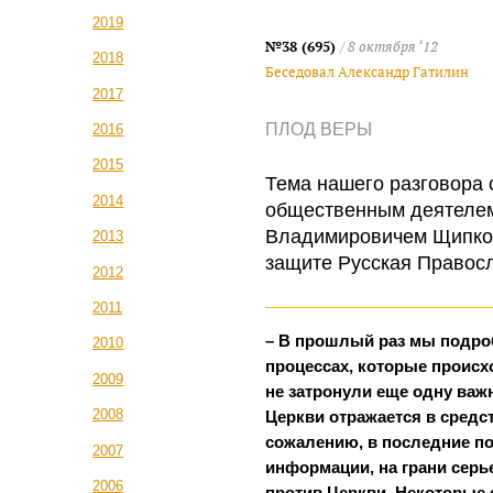
2019
№38 (695)
/ 8 октября ‘12
2018
Беседовал Александр Гатилин
2017
ПЛОД ВЕРЫ
2016
2015
Тема нашего разговора 
2014
общественным деятеле
Владимировичем Щипков
2013
защите Русская Правос
2012
2011
– В прошлый раз мы подро
2010
процессах, которые происх
2009
не затронули еще одну важ
2008
Церкви отражается в сред
сожалению, в последние по
2007
информации, на грани сер
2006