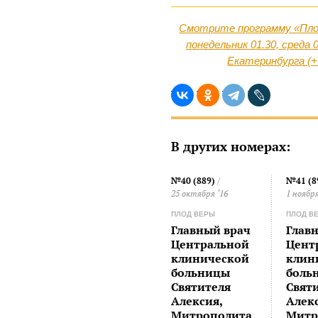
Смотрите программу «Плод
понедельник 01.30, среда 
Екатеринбурга (+ 
В других номерах:
№40 (889)
/
№41 (8
25 октября ‘16
1 ноября
ПЛОД ВЕРЫ
ПЛОД В
Главный врач
Глав
Центральной
Цент
клинической
клин
больницы
боль
Святителя
Свят
Алексия,
Алек
Митрополита
Митр