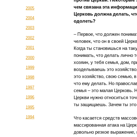
против Церкви. Некоторые 
чем связана эта информаци
2005
Церковь должна делать, ч
2004
одолеть?
2003
– Первое, что должен поним
2002
человек, что он в своей Церкв
2001
Когда ты становишься на так
понимать, что делать лично 
2000
хозяин, у тебя семья, дом, п
1999
возделываешь это хозяйство
это хозяйство, свою семью, в
1998
что ему делать. Но правосла
1997
семья – это малая Церковь. 
1996
Церкви нужно относиться точн
ты защищаешь. Зачем ты это
1995
1994
Что касается средств массо
массированная атака на Цер
довольно резкое выражение, 