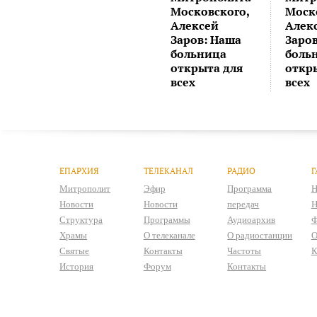
Московского,
Моск
Алексей
Алек
Заров: Наша
Заро
больница
боль
открыта для
откр
всех
всех
ЕПАРХИЯ
ТЕЛЕКАНАЛ
РАДИО
Г
Митрополит
Эфир
Программа
Н
Новости
Новости
передач
Н
Структура
Программы
Аудиоархив
Ф
Храмы
О телеканале
О радиостанции
О
Святые
Контакты
Частоты
К
История
Форум
Контакты