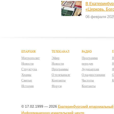
В Екатеринбур
«Церковь. Бог
06 февраля 202
ЕПАРХИЯ
ТЕЛЕКАНАЛ
РАДИО
Г
Митрополит
Эфир
Программа
Н
Новости
Новости
передач
Н
Структура
Программы
Аудиоархив
Ф
Храмы
О телеканале
О радиостанции
О
Святые
Контакты
Частоты
К
История
Форум
Контакты
© 17.02.1999 — 2026
Екатеринбургский епархиальный
Информационно-издательский центр