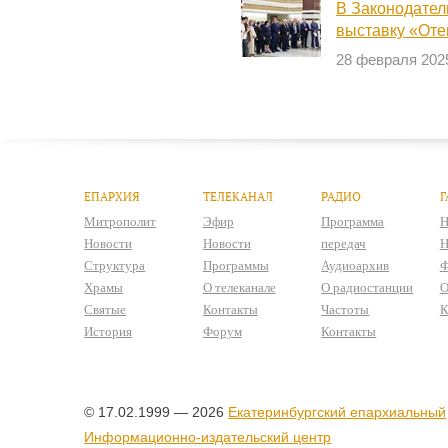
В Законодател
выставку «Оте
28 февраля 202
ЕПАРХИЯ
ТЕЛЕКАНАЛ
РАДИО
Г
Митрополит
Эфир
Программа
Н
Новости
Новости
передач
Н
Структура
Программы
Аудиоархив
Ф
Храмы
О телеканале
О радиостанции
О
Святые
Контакты
Частоты
К
История
Форум
Контакты
© 17.02.1999 — 2026
Екатеринбургский епархиальный
Информационно-издательский центр