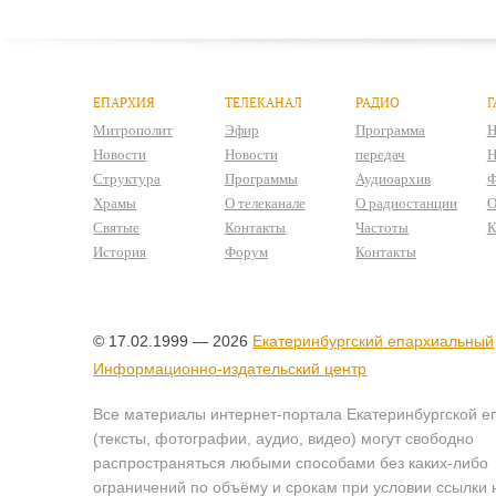
ЕПАРХИЯ
ТЕЛЕКАНАЛ
РАДИО
Г
Митрополит
Эфир
Программа
Н
Новости
Новости
передач
Н
Структура
Программы
Аудиоархив
Ф
Храмы
О телеканале
О радиостанции
О
Святые
Контакты
Частоты
К
История
Форум
Контакты
© 17.02.1999 — 2026
Екатеринбургский епархиальный
Информационно-издательский центр
Все материалы интернет-портала Екатеринбургской е
(тексты, фотографии, аудио, видео) могут свободно
распространяться любыми способами без каких-либо
ограничений по объёму и срокам при условии ссылки 