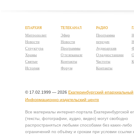
ЕПАРХИЯ
ТЕЛЕКАНАЛ
РАДИО
Г
Митрополит
Эфир
Программа
Н
Новости
Новости
передач
Н
Структура
Программы
Аудиоархив
Ф
Храмы
О телеканале
О радиостанции
О
Святые
Контакты
Частоты
К
История
Форум
Контакты
© 17.02.1999 — 2026
Екатеринбургский епархиальный
Информационно-издательский центр
Все материалы интернет-портала Екатеринбургской е
(тексты, фотографии, аудио, видео) могут свободно
распространяться любыми способами без каких-либо
ограничений по объёму и срокам при условии ссылки 