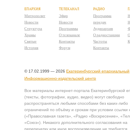
ЕПАРХИЯ
ТЕЛЕКАНАЛ
РАДИО
Г
Митрополит
Эфир
Программа
Н
Новости
Новости
передач
Н
Структура
Программы
Аудиоархив
Ф
Храмы
О телеканале
О радиостанции
О
Святые
Контакты
Частоты
К
История
Форум
Контакты
© 17.02.1999 — 2026
Екатеринбургский епархиальный
Информационно-издательский центр
Все материалы интернет-портала Екатеринбургской е
(тексты, фотографии, аудио, видео) могут свободно
распространяться любыми способами без каких-либо
ограничений по объёму и срокам при условии ссылки 
(«Православная газета», «Радио «Воскресение», «Те
«Союз»). Никакого дополнительного согласования на
перепечатку или иное воспроизведение не требуется.