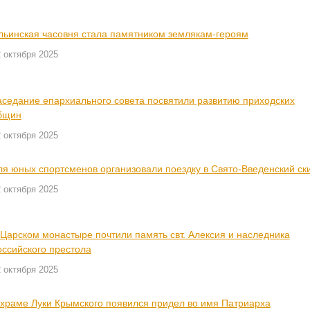
льинская часовня стала памятником землякам-героям
 октября 2025
аседание епархиального совета посвятили развитию приходских
бщин
 октября 2025
ля юных спортсменов организовали поездку в Свято-Введенский ск
 октября 2025
 Царском монастыре почтили память свт. Алексия и наследника
оссийского престола
 октября 2025
 храме Луки Крымского появился придел во имя Патриарха