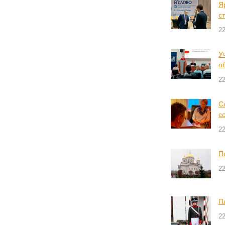
Я
с
22
У
о
22
С
с
22
П
22
П
22