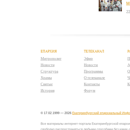
М
22
ЕПАРХИЯ
ТЕЛЕКАНАЛ
Р
Митрополит
Эфир
П
Новости
Новости
А
Структура
Программы
О
Храмы
О телеканале
Ч
Святые
Контакты
К
История
Форум
© 17.02.1999 — 2026
Екатеринбургский епархиальный Инфо
Все материалы интернет-портала Екатеринбургской епархии
свободно распространяться любыми способами без каких-л