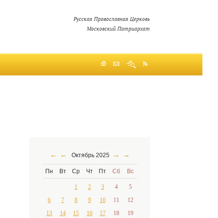
Русская Православная Церковь
Московский Патриархат
←
←
→
→
Октябрь 2025
Пн
Вт
Ср
Чт
Пт
Сб
Вс
1
2
3
4
5
6
7
8
9
10
11
12
13
14
15
16
17
18
19