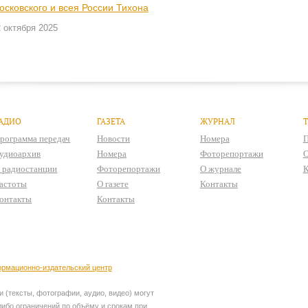
осковского и всея России Тихона
 октября 2025
АДИО
ГАЗЕТА
ЖУРНАЛ
рограмма передач
Новости
Номера
П
удиоархив
Номера
Фоторепортажи
О
 радиостанции
Фоторепортажи
О журнале
К
астоты
О газете
Контакты
онтакты
Контакты
рмационно-издательский центр
 (тексты, фотографии, аудио, видео) могут
ибо ограничений по объёму и срокам при