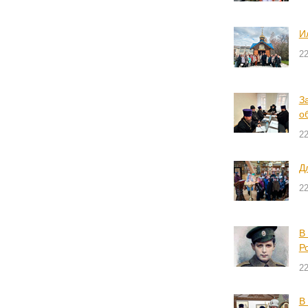
И
22
З
о
22
Д
22
В
Р
22
В