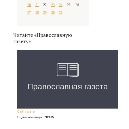
20
21
22
23
24
25
26
27
28
29
30
31
Читайте «Православную
газету»
Сайт газеты
Подписной индекс:
32475