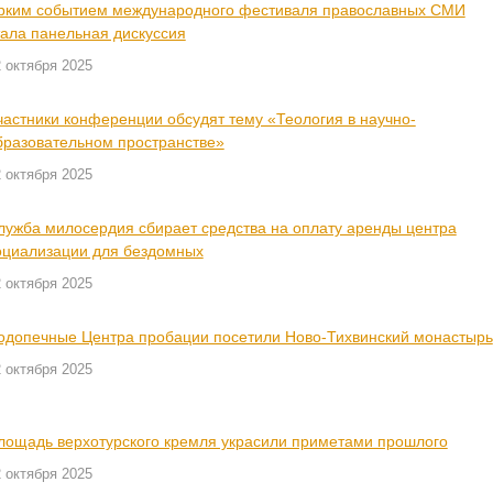
рким событием международного фестиваля православных СМИ
тала панельная дискуссия
 октября 2025
частники конференции обсудят тему «Теология в научно-
бразовательном пространстве»
 октября 2025
лужба милосердия сбирает средства на оплату аренды центра
оциализации для бездомных
 октября 2025
одопечные Центра пробации посетили Ново-Тихвинский монастырь
 октября 2025
лощадь верхотурского кремля украсили приметами прошлого
 октября 2025