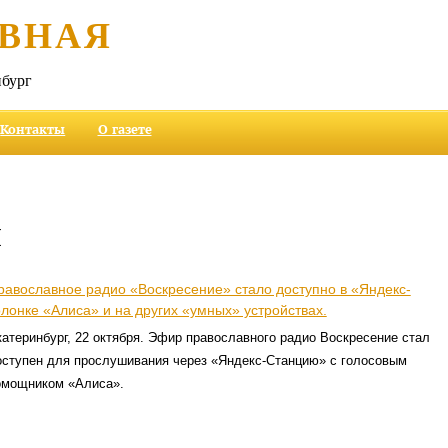
ВНАЯ
бург
Контакты
О газете
и
равославное радио «Воскресение» стало доступно в «Яндекс-
олонке «Алиса» и на других «умных» устройствах.
атеринбург, 22 октября. Эфир православного радио Воскресение стал
оступен для прослушивания через «Яндекс-Станцию» с голосовым
омощником «Алиса».