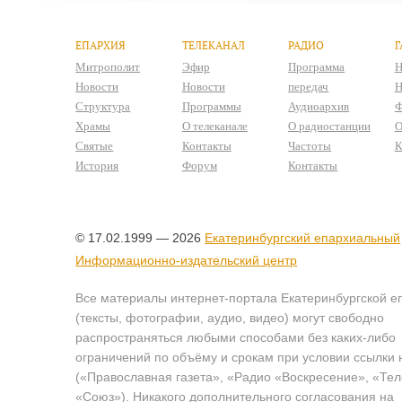
ЕПАРХИЯ
ТЕЛЕКАНАЛ
РАДИО
Г
Митрополит
Эфир
Программа
Н
Новости
Новости
передач
Н
Структура
Программы
Аудиоархив
Ф
Храмы
О телеканале
О радиостанции
О
Святые
Контакты
Частоты
К
История
Форум
Контакты
© 17.02.1999 — 2026
Екатеринбургский епархиальный
Информационно-издательский центр
Все материалы интернет-портала Екатеринбургской е
(тексты, фотографии, аудио, видео) могут свободно
распространяться любыми способами без каких-либо
ограничений по объёму и срокам при условии ссылки 
(«Православная газета», «Радио «Воскресение», «Те
«Союз»). Никакого дополнительного согласования на