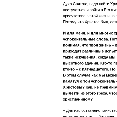
Духа Святого, надо найти Хр
постучаться и войти в Его жиз
присутствие в этой жизни на з
Потому что Христос был, есть
И для меня, и для многих х
успокоительные слова. Пот
понимая, что твоя жизнь – 
приходят различные испыт
такие искушения, когда мы п
высотного здания. Кто-то па
кто-то – с пятнадцатого. Н
В этом случае как мы може
памятуя о той успокоитель
Христовы? Как, не травмир
вылезти из этого греха, ч
христианином?
– Для нас оставлено таинств
ни ангел, ни аггел... Это дано