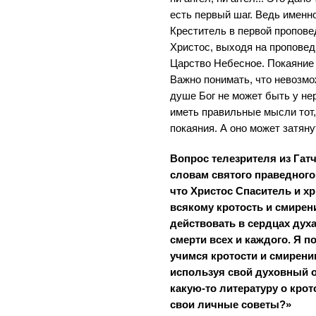
есть первый шаг. Ведь именн
Креститель в первой пропове
Христос, выходя на проповед
Царство Небесное. Покаяние 
Важно понимать, что невозмо
душе Бог не может быть у не
иметь правильные мысли тот,
покаяния. А оно может затяну
Вопрос телезрителя из Гат
словам святого праведного
что Христос Спаситель и х
всякому кротость и смирен
действовать в сердцах ду
смерти всех и каждого. Я 
учимся кротости и смирени
используя свой духовный о
какую-то литературу о крот
свои личные советы?»