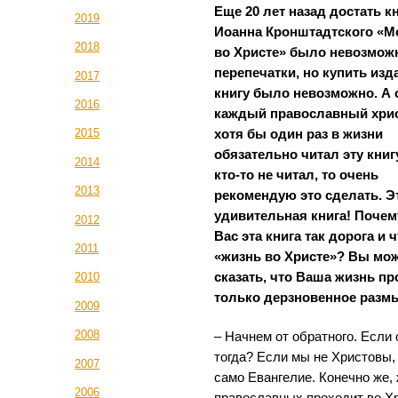
Еще 20 лет назад достать к
2019
Иоанна Кронштадтского «М
2018
во Христе» было невозмож
перепечатки, но купить из
2017
книгу было невозможно. А 
2016
каждый православный хри
2015
хотя бы один раз в жизни
обязательно читал эту книг
2014
кто-то не читал, то очень
2013
рекомендую это сделать. Э
удивительная книга! Почем
2012
Вас эта книга так дорога и 
2011
«жизнь во Христе»? Вы мо
сказать, что Ваша жизнь пр
2010
только дерзновенное раз
2009
2008
– Начнем от обратного. Если 
тогда? Если мы не Христовы,
2007
само Евангелие. Конечно же,
2006
православных проходит во Хр