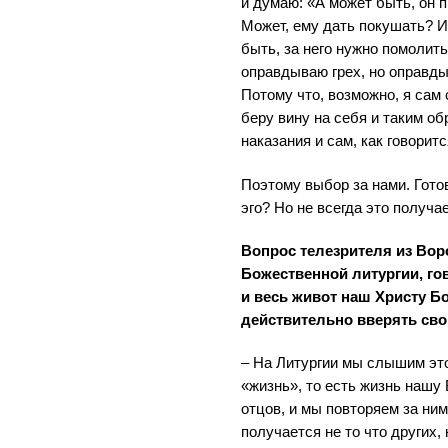
и думаю: «А может быть, он 
Может, ему дать покушать? И
быть, за него нужно помолит
оправдываю грех, но оправд
Потому что, возможно, я сам 
беру вину на себя и таким о
наказания и сам, как говорит
Поэтому выбор за нами. Гото
эго? Но не всегда это получа
Вопрос телезрителя из Вор
Божественной литургии, гов
и весь живот наш Христу Б
действительно вверять св
– На Литургии мы слышим это
«жизнь», то есть жизнь нашу
отцов, и мы повторяем за ним
получается не то что других,