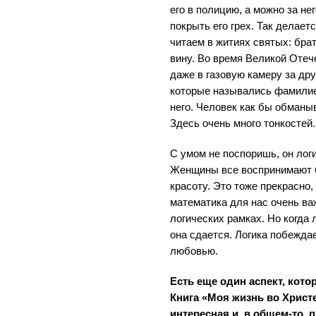
его в полицию, а можно за не
покрыть его грех. Так делает
читаем в житиях святых: брат
вину. Во время Великой Отеч
даже в газовую камеру за др
которые назывались фамилией
него. Человек как бы обманы
Здесь очень много тонкостей.
С умом не поспоришь, он лог
Женщины все воспринимают б
красоту. Это тоже прекрасно,
математика для нас очень ва
логических рамках. Но когда 
она сдается. Логика побежда
любовью.
Есть еще один аспект, кото
Книга «Моя жизнь во Христ
интересная и, в общем-то, п