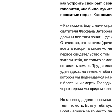
как устроить свой быт, свою
говорится, «не было мучит
прожитые годы». Как помоч
– Как помочь Ему с нами спр
святителя Феофана Затворни
должны все-таки понять, где
Отечество, патриотизм (грече
все это говорит о слове «отч
первое свидетельство о том, 
жители неба, не только земл
оставлять землю. Труд и моли
удел здесь, на земле, чтобы
которой мы поднимаемся на не
и болезни, и смерть. Господь
через тернии мы придем к зв
Но мы всегда должны помнить
тем, что есть. Есть у тебя ку
Богу! Держись за то место, г