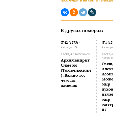
прослушать на сайте телека
В других номерах:
№42 (1275)
/
№1 (12
4 ноября ‘24
1 января
БЕСЕДЫ С БАТЮШКОЙ
БЕСЕДЫ
БАТЮШК
Архимандрит
Свящ
Симеон
Алек
(Томачинский
Асон
): Важно то,
Може
чем ты
мир
живешь
духо
изме
мир
мате
й?