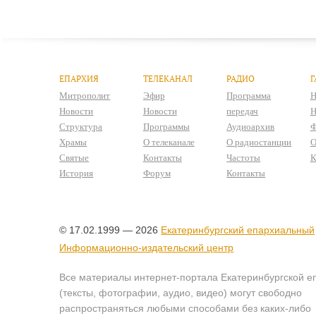
ЕПАРХИЯ
ТЕЛЕКАНАЛ
РАДИО
Г
Митрополит
Эфир
Программа
Н
Новости
Новости
передач
Н
Структура
Программы
Аудиоархив
Ф
Храмы
О телеканале
О радиостанции
О
Святые
Контакты
Частоты
К
История
Форум
Контакты
© 17.02.1999 — 2026
Екатеринбургский епархиальный
Информационно-издательский центр
Все материалы интернет-портала Екатеринбургской е
(тексты, фотографии, аудио, видео) могут свободно
распространяться любыми способами без каких-либо