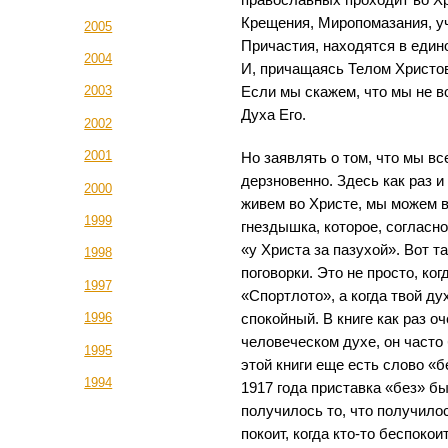
Крещения, Миропомазания, у
2005
Причастия, находятся в един
2004
И, причащаясь Телом Христов
2003
Если мы скажем, что мы не во
Духа Его.
2002
2001
Но заявлять о том, что мы вс
дерзновенно. Здесь как раз и
2000
живем во Христе, мы можем в
1999
гнездышка, которое, согласно
«у Христа за пазухой». Вот т
1998
поговорки. Это не просто, ког
1997
«Спортлото», а когда твой ду
1996
спокойный. В книге как раз о
человеческом духе, он часто
1995
этой книги еще есть слово «б
1994
1917 года приставка «без» бы
получилось то, что получило
покоит, когда кто-то беспокоит