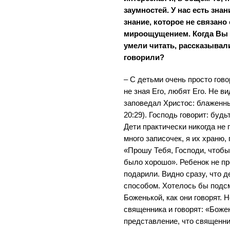
заумностей. У нас есть знан
знание, которое не связано 
мироощущением. Когда Вы с
умели читать, рассказывали
говорили?
– С детьми очень просто гово
не зная Его, любят Его. Не ви
заповедал Христос: блаженн
20:29). Господь говорит: будь
Дети практически никогда не 
много записочек, я их храню,
«Прошу Тебя, Господи, чтобы
было хорошо». Ребенок не пр
подарили. Видно сразу, что 
способом. Хотелось бы подс
Боженькой, как они говорят. 
священника и говорят: «Божен
представление, что священни