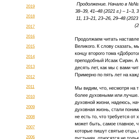
Продолжение. Начало в №№31,
2019
38–39, 41–48 (2021 г.) – 1–3, 3
2018
11, 13–21, 23–26, 29–48 (2023 
(2
2017
2016
Продолжаем читать наставле
Великого. К слову сказать, м
2015
концу второго тома «Доброто
2014
преподобный Исаак Сирин. А в
2013
десять лет, как мы с вами ч
Примерно по пять лет на кажд
2012
2011
Мы видим, что, несмотря на т
более духовными или лучше.
2010
духовной жизни, надеюсь, на
2009
духовная жизнь, стали поним
не есть то, что требуется от 
2008
может быть, самое главное, ч
2007
которые пишут святые отцы,
2006
пустынях, относятся не толь