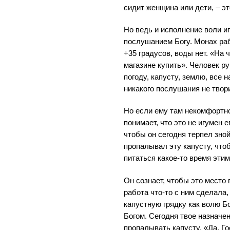
сидит женщина или дети, – э
Но ведь и исполнение воли и
послушанием Богу. Монах рабо
+35 градусов, воды нет. «На 
магазине купить». Человек ру
погоду, капусту, землю, все 
никакого послушания не твори
Но если ему там некомфортно
понимает, что это не игумен ег
чтобы он сегодня терпел зно
пропалывал эту капусту, что
питаться какое-то время эти
Он сознает, чтобы это место 
работа что-то с ним сделала,
капустную грядку как волю Б
Богом. Сегодня твое назначе
пропалывать капусту. «Да, Го