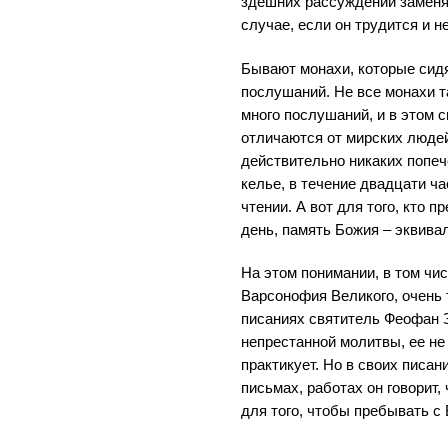
здешних рассуждений заменя
случае, если он трудится и 
Бывают монахи, которые сидя
послушаний. Не все монахи т
много послушаний, и в этом 
отличаются от мирских людей
действительно никаких попече
келье, в течение двадцати ч
чтении. А вот для того, кто 
день, память Божия – эквива
На этом понимании, в том чи
Варсонофия Великого, очень 
писаниях святитель Феофан З
непрестанной молитвы, ее не 
практикует. Но в своих писа
письмах, работах он говорит,
для того, чтобы пребывать с 