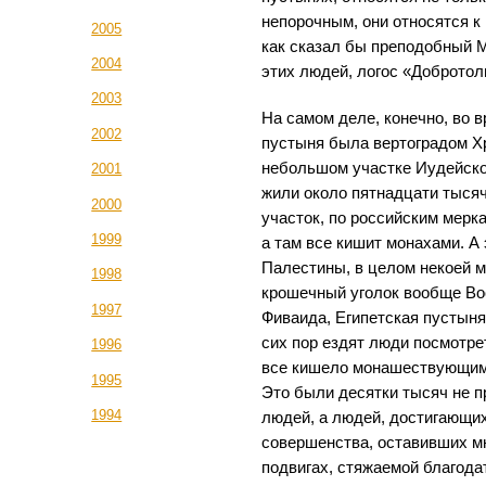
непорочным, они относятся к
2005
как сказал бы преподобный М
2004
этих людей, логос «Доброто
2003
На самом деле, конечно, во
2002
пустыня была вертоградом Хр
небольшом участке Иудейско
2001
жили около пятнадцати тыся
2000
участок, по российским мерка
1999
а там все кишит монахами. А
Палестины, в целом некоей 
1998
крошечный уголок вообще Вос
1997
Фиваида, Египетская пустыня
сих пор ездят люди посмотрет
1996
все кишело монашествующими
1995
Это были десятки тысяч не п
1994
людей, а людей, достигающих
совершенства, оставивших м
подвигах, стяжаемой благодат