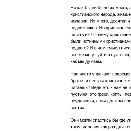
Но как бы ни было их много, 
христианского народа, живше
империи. Их много, десятки и
подвижников. Но христиан ещ
читать их? Почему христиане
были истинными христианами,
подвиге? И в чем смысл писа
все же могут уйти в пустыню, 
как мы думаем.
Нас часто упрекают совреме
братья и сестры христиане: «
читаешь? Ведь это к нам не 
пустыня, это греки, копты, п
неудачники, а мы должны со
вести».
Они могли спастись бы где уг
такие условия как раз для то