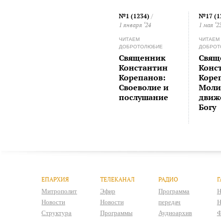
№1 (1234)
/
№17 (1
1 января ‘24
1 мая ‘2
ЧИТАЕМ
ЧИТАЕМ
ДОБРОТОЛЮБИЕ
ДОБРОТ
Священник
Свящ
Константин
Конс
Корепанов:
Коре
Своеволие и
Молит
послушание
движ
Богу
ЕПАРХИЯ
ТЕЛЕКАНАЛ
РАДИО
Г
Митрополит
Эфир
Программа
Н
Новости
Новости
передач
Н
Структура
Программы
Аудиоархив
Ф